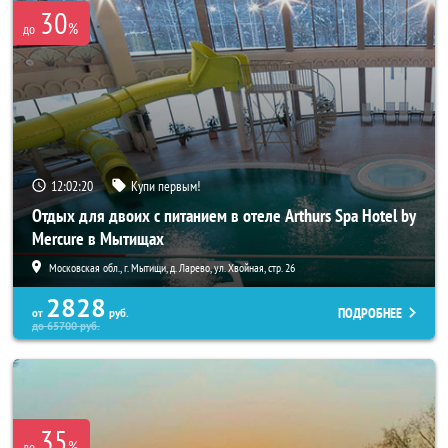
30
%
до
12:02:19
Купи первым!
Отдых для двоих с питанием в отеле Arthurs Spa Hotel by
Mercure в Мытищах
Московская обл., г. Мытищи, д. Ларево, ул. Хвойная, стр. 26
2828
ПОДРОБНЕЕ
от
руб.
до
65700
руб.
35
%
до