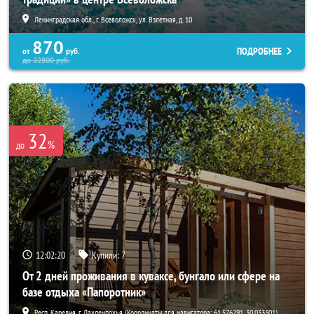
Ленинградская обл., г. Всеволожск, ул. Взлетная, д. 10
870
ПОДРОБНЕЕ
от
руб.
до
22800
руб.
32
%
до
12:02:19
Купили:
7
От 2 дней проживания в куваксе, бунгало или сфере на
базе отдыха «Папоротник»
Респ. Карелия, г. Лахденпохья (Координаты для навигатора: 61.576291, 30.033301)