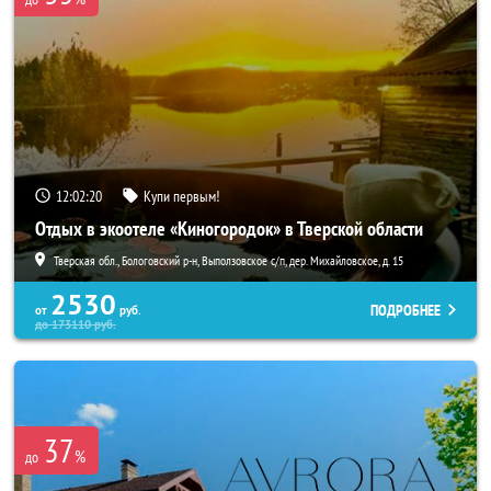
12:02:19
Купи первым!
Отдых в экоотеле «Киногородок» в Тверской области
Тверская обл., Бологовский р-н, Выползовское с/п, дер. Михайловское, д. 15
2530
ПОДРОБНЕЕ
от
руб.
до
173110
руб.
37
%
до