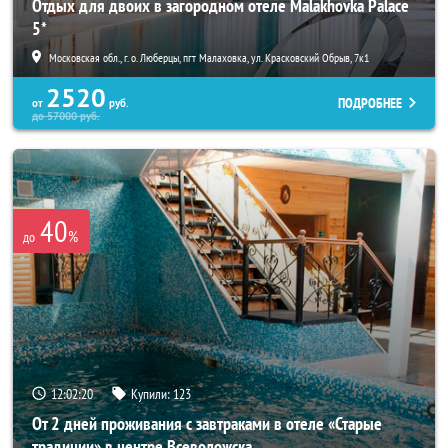
Отдых для двоих в загородном отеле Malakhovka Palace
5*
Московская обл., г. о. Люберцы, пгт Малаховка, ул. Красковский Обрыв, 7к1
2520
ПОДРОБНЕЕ
от
руб.
до
57000
руб.
40
%
до
12:02:19
Купили:
123
От 2 дней проживания с завтраками в отеле «Старые
традиции» в центре Всеволожска