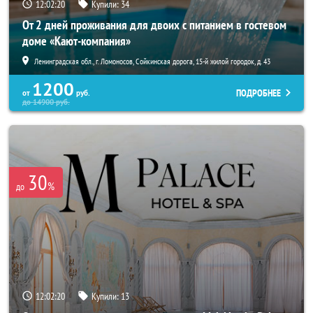
12:02:19
Купили:
34
От 2 дней проживания для двоих с питанием в гостевом
доме «Кают-компания»
Ленинградская обл., г. Ломоносов, Сойкинская дорога, 15-й жилой городок, д. 43
1200
ПОДРОБНЕЕ
от
руб.
до
14900
руб.
30
%
до
12:02:19
Купили:
13