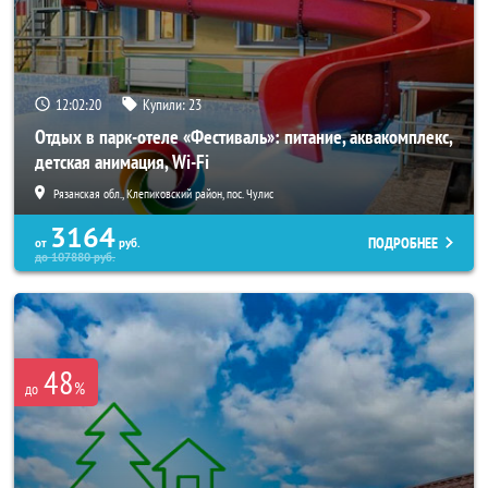
12:02:19
Купили:
23
Отдых в парк-отеле «Фестиваль»: питание, аквакомплекс,
детская анимация, Wi-Fi
Рязанская обл., Клепиковский район, пос. Чулис
3164
ПОДРОБНЕЕ
от
руб.
до
107880
руб.
48
%
до