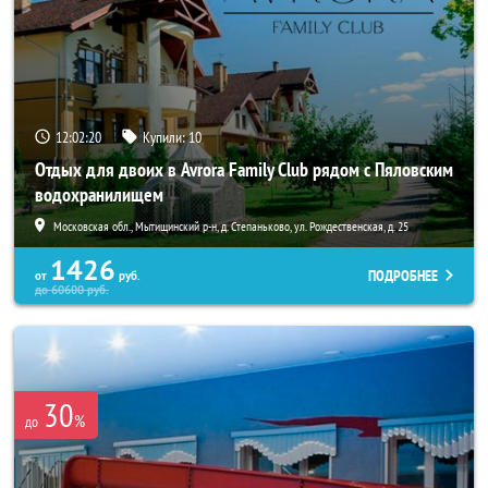
12:02:19
Купили:
10
Отдых для двоих в Avrora Family Club рядом с Пяловским
водохранилищем
Московская обл., Мытищинский р-н, д. Степаньково, ул. Рождественская, д. 25
1426
ПОДРОБНЕЕ
от
руб.
до
60600
руб.
30
%
до