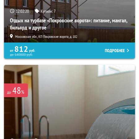
12:02:19
Купили:
7
Отдых на турбазе «Покровские ворота»: питание, мангал,
бильярд и другое
Московская обл., КП Покровские ворота, д. 182
812
ПОДРОБНЕЕ
от
руб.
до
140800
руб.
48
%
до