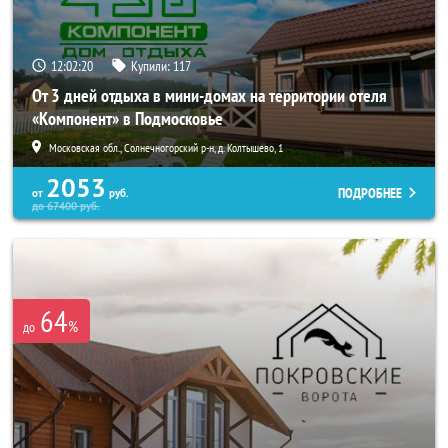
12:02:19
Купили:
117
От 3 дней отдыха в мини-домах на территории отеля
«Компонент» в Подмосковье
Московская обл., Солнечногорский р-н, д. Колтышево, 1
2053
ПОДРОБНЕЕ
от
руб.
до
67400
руб.
64
%
до