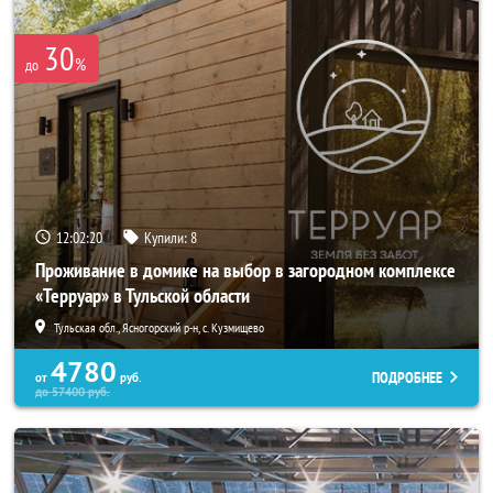
30
%
до
12:02:19
Купили:
8
Проживание в домике на выбор в загородном комплексе
«Терруар» в Тульской области
Тульская обл., Ясногорский р-н, с. Кузмищево
4780
ПОДРОБНЕЕ
от
руб.
до
57400
руб.