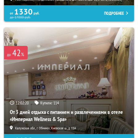
1330
ПОДРОБНЕЕ
от
руб.
до
17880
руб.
42
%
до
12:02:19
Купили:
114
От 3 дней отдыха с питанием и развлечениями в отеле
«Империал Wellness & Spa»
Калужская обл., г. Обнинск, Киевское ш., д. 11А