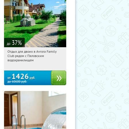
37
%
до
Отдых для двоих в Avrora Family
17:24:49
Купили:
10
Club рядом с Пяловским
Московская обл., Мытищинский р-н,
водохранилищем
д. Степаньково, ул. Рождественская, д.
25
1426
от
руб.
до
60600
руб.