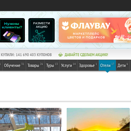
КУПИЛИ:
141 690 403
КУПОНОВ
ДАВАЙТЕ СДЕЛАЕМ АКЦИЮ!
1
31
26
13
14
1
17
6
Обучение
Товары
Туры
Услуги
Здоровье
Отели
Дети