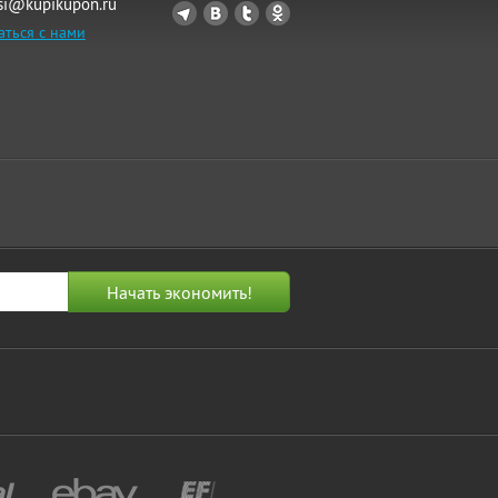
si@kupikupon.ru
аться с нами