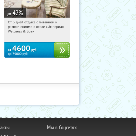
42
%
до
От 3 дней отдыха с питанием и
17:24:49
Купили:
114
развлечениями в отеле «Империал
Калужская обл., г. Обнинск, Киевское
Wellness & Spa»
ш., д. 11А
4600
от
руб.
до
79000
руб.
такты
Мы в Соцсетях