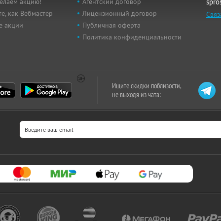
елаем акцию!
Агентский договор
spro
е, как Вебмастер
Лицензионный договор
Связ
е акции
Публичная оферта
Политика конфиденциальности
Ищите скидки поблизости,
не выходя из чата: