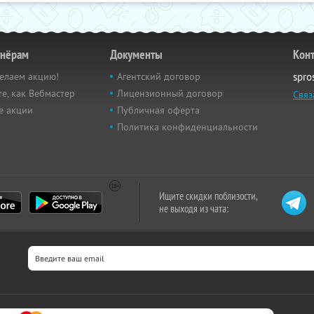
тнёрам
Документы
Кон
елаем акцию!
Агентский договор
spro
е, как Вебмастер
Лицензионный договор
Связ
е акции
Публичная оферта
Политика конфиденциальности
Ищите скидки поблизости,
не выходя из чата: