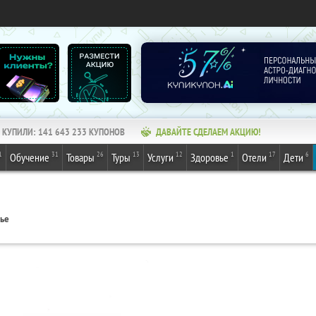
КУПИЛИ:
141 643 233
КУПОНОВ
ДАВАЙТЕ СДЕЛАЕМ АКЦИЮ!
1
31
26
13
12
1
17
6
Обучение
Товары
Туры
Услуги
Здоровье
Отели
Дети
вье