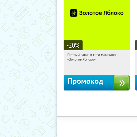
-20
%
Первый заказ в сети магазинов
08:47:45
Получи первым!
«Золотое Яблоко»
Россия
Промокод