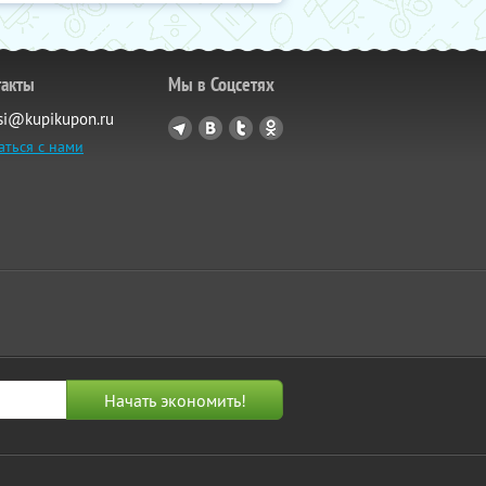
такты
Мы в Соцсетях
si@kupikupon.ru
аться с нами