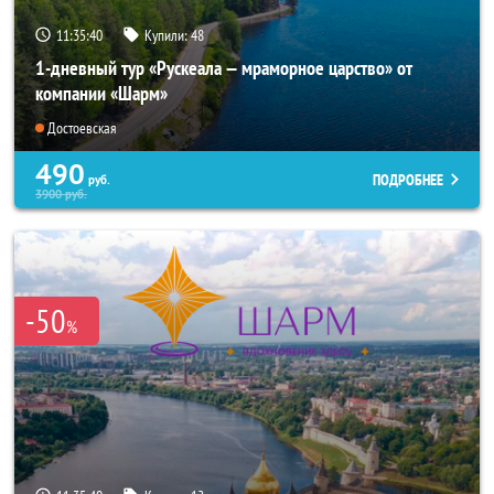
11:35:38
Купили:
48
1-дневный тур «Рускеала — мраморное царство» от
компании «Шарм»
Достоевская
490
ПОДРОБНЕЕ
руб.
3900
руб.
-50
%