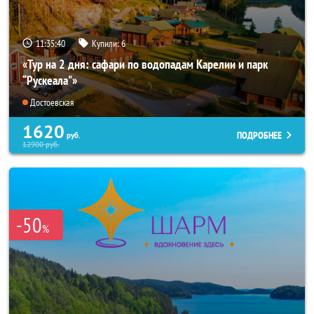
11:35:38
Купили:
6
«Тур на 2 дня: сафари по водопадам Карелии и парк
“Рускеала"»
Достоевская
1620
ПОДРОБНЕЕ
руб.
12900
руб.
-50
%