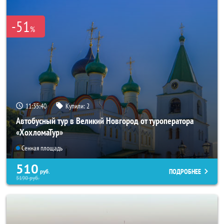
-51
%
11:35:38
Купили:
2
Автобусный тур в Великий Новгород от туроператора
«ХохломаТур»
Сенная площадь
510
ПОДРОБНЕЕ
руб.
5190
руб.