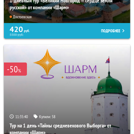
1-дневный тур «Великий Новгород — сердце земли
русской» от компании «Шарм»
Достоевская
420
ПОДРОБНЕЕ
руб.
3300
руб.
-50
%
11:35:38
Купили:
58
Тур на 1 день «Тайны средневекового Выборга» от
компании «Шарм»