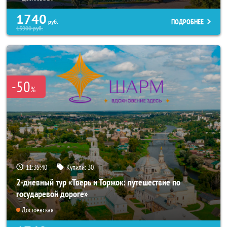
1740
ПОДРОБНЕЕ
руб.
13900
руб.
-50
%
11:35:38
Купили:
30
2-дневный тур «Тверь и Торжок: путешествие по
государевой дороге»
Достоевская