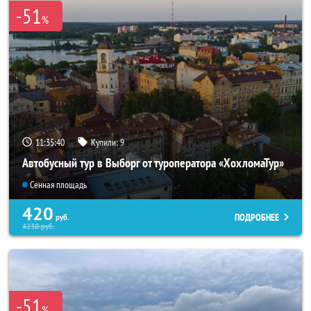
-51
%
11:35:38
Купили:
9
Автобусный тур в Выборг от туроператора «ХохломаТур»
Сенная площадь
420
ПОДРОБНЕЕ
руб.
4230
руб.
-51
%