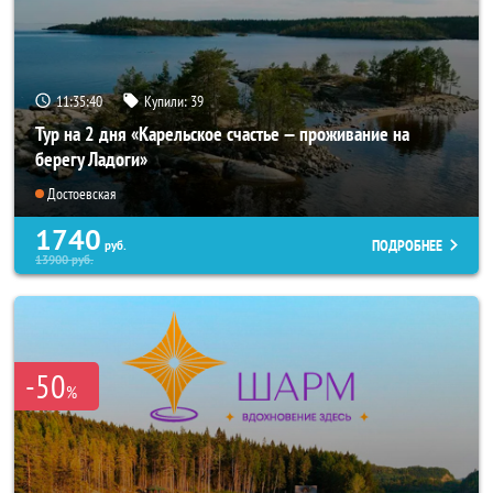
11:35:38
Купили:
39
Тур на 2 дня «Карельское счастье — проживание на
берегу Ладоги»
Достоевская
1740
ПОДРОБНЕЕ
руб.
13900
руб.
-50
%