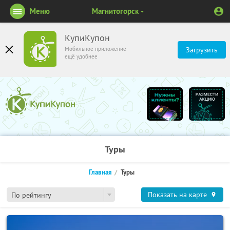
Меню
Магнитогорск
КупиКупон
Мобильное приложение
Загрузить
ещё удобнее
Туры
Главная
Туры
Показать на карте
По рейтингу