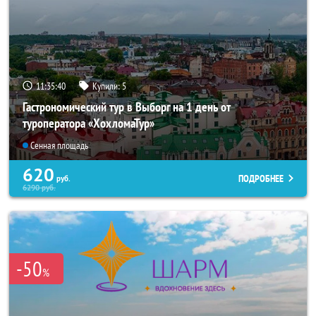
11:35:38
Купили:
5
Гастрономический тур в Выборг на 1 день от
туроператора «ХохломаТур»
Сенная площадь
620
ПОДРОБНЕЕ
руб.
6290
руб.
-50
%