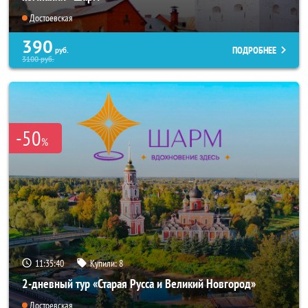
Достоевская
390
ПОДРОБНЕЕ
руб.
3100
руб.
-50
%
11:35:38
Купили:
8
2-дневный тур «Старая Русса и Великий Новгород»
Достоевская