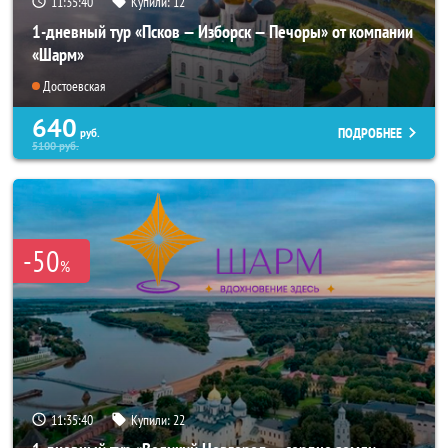
11:35:38
Купили:
12
1-дневный тур «Псков — Изборск — Печоры» от компании
«Шарм»
Достоевская
640
ПОДРОБНЕЕ
руб.
5100
руб.
-50
%
11:35:38
Купили:
22