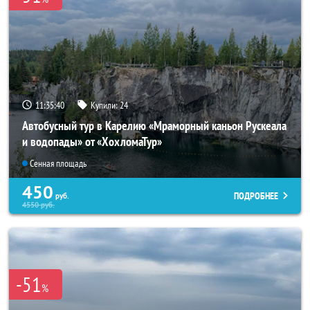
11:35:38
Купили:
24
Автобусный тур в Карелию «Мраморный каньон Рускеала
и водопады» от «ХохломаТур»
Сенная площадь
450
ПОДРОБНЕЕ
руб.
4550
руб.
-51
%