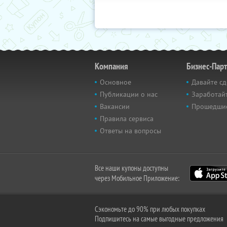
Компания
Бизнес-Пар
Основное
Давайте сд
Публикации о нас
Заработайт
Вакансии
Прошедши
Правила сервиса
Ответы на вопросы
Все наши купоны доступны
через Мобильное Приложение:
Сэкономьте до 90% при любых покупках
Подпишитесь на самые выгодные предложения