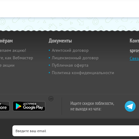
тнёрам
Документы
Кон
елаем акцию!
Агентский договор
spro
е, как Вебмастер
Лицензионный договор
Связ
е акции
Публичная оферта
Политика конфиденциальности
Ищите скидки поблизости,
не выходя из чата: