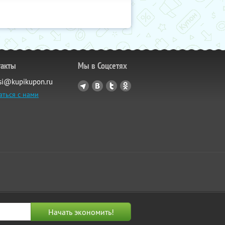
такты
Мы в Соцсетях
si@kupikupon.ru
аться с нами