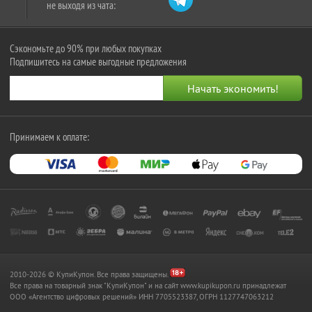
не выходя из чата:
Сэкономьте до 90% при любых покупках
Подпишитесь на самые выгодные предложения
Принимаем к оплате:
2010-2026 © КупиКупон. Все права защищены.
Все права на товарный знак "КупиКупон" и на сайт www.kupikupon.ru принадлежат
OOO «Агентство цифровых решений» ИНН 7705523387, ОГРН 1127747063212