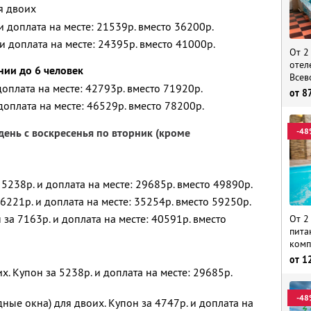
я двоих
 и доплата на месте: 21539р. вместо 36200р.
 и доплата на месте: 24395р. вместо 41000р.
От 2
отел
нии до 6 человек
Всев
 доплата на месте: 42793р. вместо 71920р.
от
8
 доплата на месте: 46529р. вместо 78200р.
день с воскресенья по вторник (кроме
-48
5238р. и доплата на месте: 29685р. вместо 49890р.
6221р. и доплата на месте: 35254р. вместо 59250р.
за 7163р. и доплата на месте: 40591р. вместо
От 2
пита
комп
от
1
х. Купон за 5238р. и доплата на месте: 29685р.
-48
ные окна) для двоих. Купон за 4747р. и доплата на