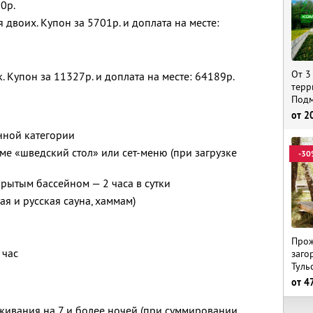
10р.
 двоих. Купон за 5701р. и доплата на месте:
От 3
. Купон за 11327р. и доплата на месте: 64189р.
терр
Подм
от
2
нной категории
еме «шведский стол» или сет-меню (при загрузке
-30
рытым бассейном — 2 часа в сутки
я и русская сауна, хаммам)
Прож
 час
заго
Туль
от
4
ивания на 7 и более ночей (при суммировании