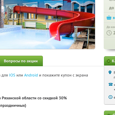
до
До ко
Вопросы по акции
К
а для
IOS
или
Android
и покажите купон с экрана
 Рязанской области со скидкой 30%
 праздничных)