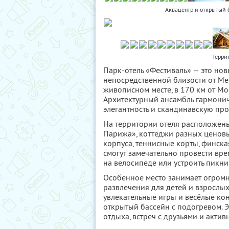
Аквацентр и открытый б
Терри
Парк-отель «Фестиваль» — это но
непосредственной близости от Ме
живописном месте, в 170 км от Мо
Архитектурный ансамбль гармонич
элегантность и скандинавскую прос
На территории отеля расположен
Парижа», коттеджи разных ценовы
корпуса, теннисные корты, финская
смогут замечательно провести врем
на велосипеде или устроить пикни
Особенное место занимает огромн
развлечения для детей и взрослых
увлекательные игры и весёлые кон
открытый бассейн с подогревом. 
отдыха, встреч с друзьями и актив