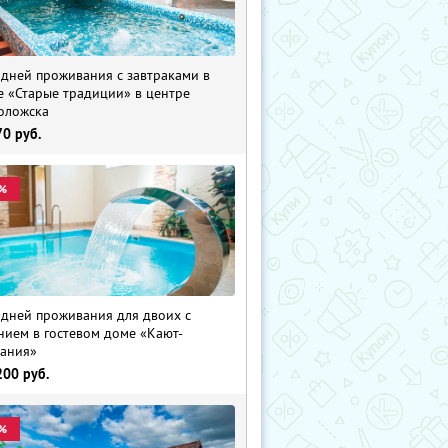
 дней проживания с завтраками в
е «Старые традиции» в центре
оложска
70
руб.
%
 дней проживания для двоих с
нием в гостевом доме «Кают-
ания»
200
руб.
%