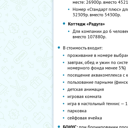
месте: 26900р. вместо 452
Номер «Стандарт плюс» для
32309р. вместо 54300р.
Коттедж «Радуга»
Для компании до 6 человек
вместо 107880р.
В стоимость входит:
проживание в номере выбра
завтрак, обед и ужин по сист
номерного фонда менее 5%)
посещение аквакомплекса с к
пользование парными (финска
детская анимация
игровая комната
игра в настольный теннис — 1
парковка
сейфовая ячейка
БОНУС:
при бронировании прож