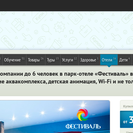
1
31
26
13
12
1
16
6
Обучение
Товары
Туры
Услуги
Здоровье
Отели
Дети
омпании до 6 человек в парк-отеле «Фестиваль» в
е аквакомплекса, детская анимация, Wi-Fi и не то
Купил
от
Цена