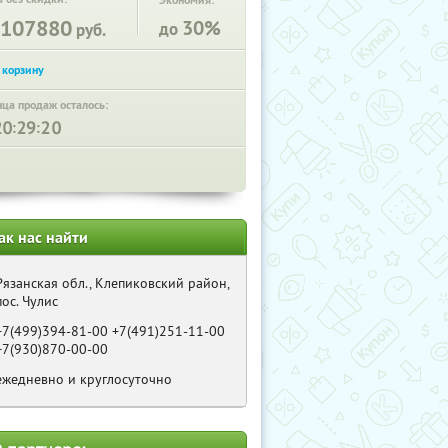
Экономия:
107880
30%
до
руб.
нца продаж осталось:
:
:
ак нас найти
Рязанская обл., Клепиковский район,
пос. Чулис
+7(499)394-81-00 +7(491)251-11-00
+7(930)870-00-00
ежедневно и круглосуточно