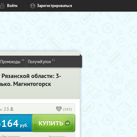
Войти
Зарегистрироваться
48
83
Промокоды
ПолучиКупон
 Рязанской области: 3-
лько. Магнитогорск
23
(182)
и:
3164
руб.
 без скидки: