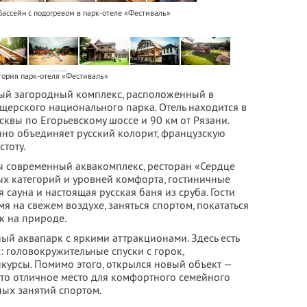
ассейн с подогревом в парк-отеле «Фестиваль»
тория парк-отеля «Фестиваль»
вый загородный комплекс, расположенный в
щерского национального парка. Отель находится в
сквы по Егорьевскому шоссе и 90 км от Рязани.
но объединяет русский колорит, французскую
тоту.
ы современный аквакомплекс, ресторан «Сердце
х категорий и уровней комфорта, гостиничные
 сауна и настоящая русская баня из сруба. Гости
я на свежем воздухе, заняться спортом, покататься
к на природе.
ый аквапарк с яркими аттракционами. Здесь есть
: головокружительные спуски с горок,
курсы. Помимо этого, открылся новый объект —
Это отличное место для комфортного семейного
ных занятий спортом.