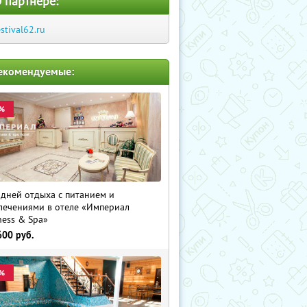
 партнере:
estival62.ru
екомендуемые:
%
 дней отдыха с питанием и
лечениями в отеле «Империал
ness & Spa»
600
руб.
%