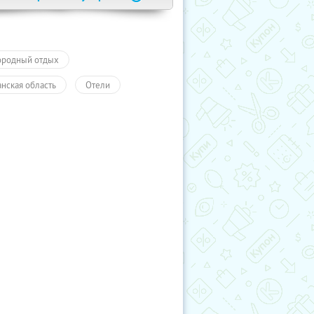
ородный отдых
анская область
Отели