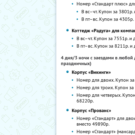
Номер «Стандарт плюс» дл
В вс–чт. Купон за 3801р.
В пт–вс. Купон за 4305р.
Коттедж «Радуга» для компа
В вс–чт. Купон за 7551р. и
В пт–вс. Купон за 8211р. и
4 дня/3 ночи с заездами в любой 
праздничных)
Корпус «Викинги»
Номер для двоих. Купон за 
Номер для троих. Купон за 
Номер для четверых. Купон 
68220р.
Корпус «Прованс»
Номер «Стандарт» для двои
вместо 49890р.
Номер «Стандарт» (мансард