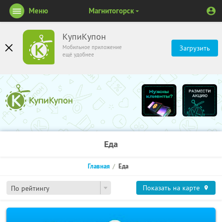
Меню
Магнитогорск
КупиКупон
Мобильное приложение
Загрузить
ещё удобнее
Еда
Главная
Еда
Показать на карте
По рейтингу