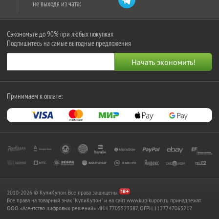
не выходя из чата:
Сэкономьте до 90% при любых покупках
Подпишитесь на самые выгодные предложения
Принимаем к оплате:
2010-2026 © КупиКупон. Все права защищены.
Все права на товарный знак "КупиКупон" и на сайт www.kupikupon.ru принадлежат
OOO «Агентство цифровых решений» ИНН 7705523387, ОГРН 1127747063212