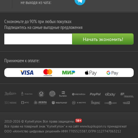
не выходя из чата:
Сэкономьте до 90% при любых покупках
Подпишитесь на самые выгодные предложения
Принимаем к оплате:
2010-2026 © КупиКупон. Все права защищены.
Все права на товарный знак "КупиКупон" и на сайт www.kupikupon.ru принадлежат
OOO «Агентство цифровых решений» ИНН 7705523387, ОГРН 1127747063212