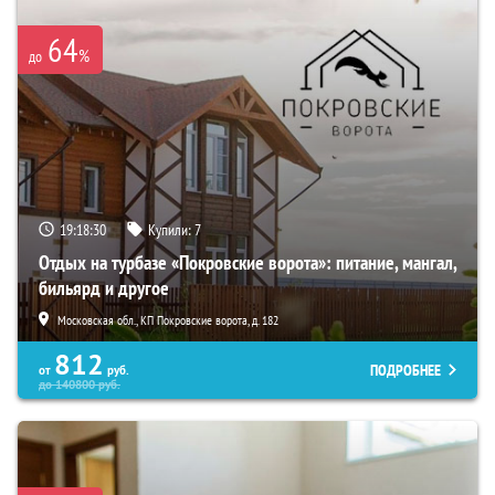
64
%
до
19:18:28
Купили:
7
Отдых на турбазе «Покровские ворота»: питание, мангал,
бильярд и другое
Московская обл., КП Покровские ворота, д. 182
812
ПОДРОБНЕЕ
от
руб.
до
140800
руб.