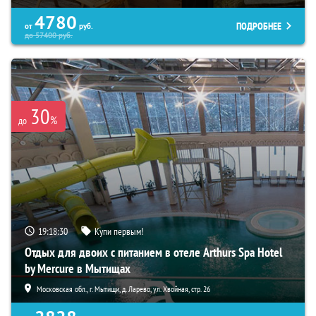
4780
ПОДРОБНЕЕ
от
руб.
до
57400
руб.
30
%
до
19:18:28
Купи первым!
Отдых для двоих с питанием в отеле Arthurs Spa Hotel
by Mercure в Мытищах
Московская обл., г. Мытищи, д. Ларево, ул. Хвойная, стр. 26