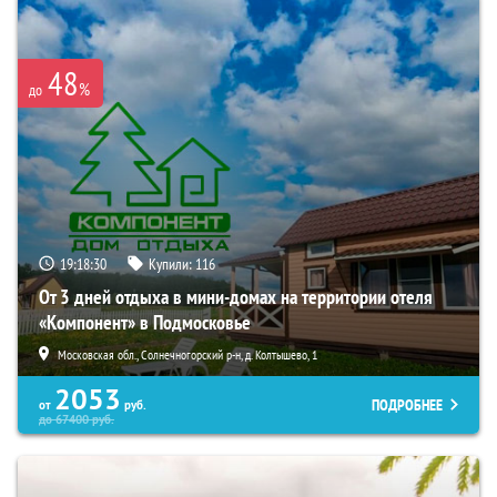
48
%
до
19:18:28
Купили:
116
От 3 дней отдыха в мини-домах на территории отеля
«Компонент» в Подмосковье
Московская обл., Солнечногорский р-н, д. Колтышево, 1
2053
ПОДРОБНЕЕ
от
руб.
до
67400
руб.