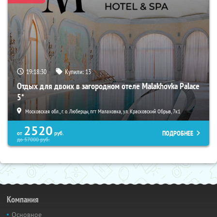
19:18:28
Купили:
13
Отдых для двоих в загородном отеле Malakhovka Palace
5*
Московская обл., г. о. Люберцы, пгт Малаховка, ул. Красковский Обрыв, 7к1
2520
ПОДРОБНЕЕ
от
руб.
до
57000
руб.
Компания
Основное