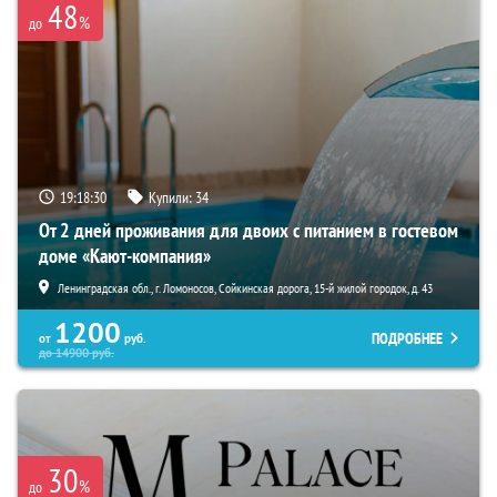
48
%
до
19:18:28
Купили:
34
От 2 дней проживания для двоих с питанием в гостевом
доме «Кают-компания»
Ленинградская обл., г. Ломоносов, Сойкинская дорога, 15-й жилой городок, д. 43
1200
ПОДРОБНЕЕ
от
руб.
до
14900
руб.
30
%
до