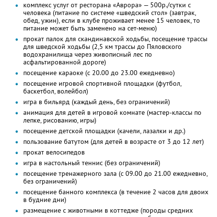
комплекс услуг от ресторана «Аврора» — 500р./сутки с
человека (питание по системе «шведский стол» (завтрак,
обед, ужин), если в клубе проживает менее 15 человек, то
питание может быть заменено на сет-меню)
прокат палок для скандинавской ходьбы, посещение трассы
для шведской ходьбы (2,5 км трассы до Пяловского
водохранилища через живописный лес по
асфальтированной дороге)
посещение караоке (с 20.00 до 23.00 ежедневно)
посещение игровой спортивной площадки (футбол,
баскетбол, волейбол)
игра в бильярд (каждый день, без ограничений)
анимация для детей в игровой комнате (мастер-классы по
лепке, рисованию, игры)
посещение детской площадки (качели, лазалки и др.)
пользование батутом (для детей в возрасте от 3 до 12 лет)
прокат велосипедов
игра в настольный теннис (без ограничений)
посещение тренажерного зала (с 09.00 до 21.00 ежедневно,
без ограничений)
посещение банного комплекса (в течение 2 часов для двоих
в будние дни)
размещение с животными в коттедже (породы средних