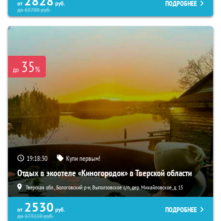
2828
ПОДРОБНЕЕ
от
руб.
до
65700
руб.
35
%
до
19:18:28
Купи первым!
Отдых в экоотеле «Киногородок» в Тверской области
Тверская обл., Бологовский р-н, Выползовское с/п, дер. Михайловское, д. 15
2530
ПОДРОБНЕЕ
от
руб.
до
173110
руб.