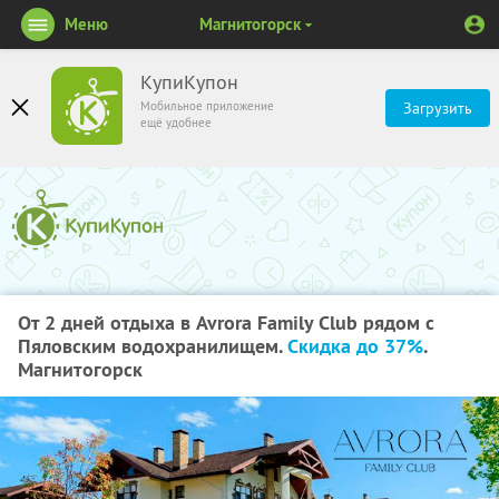
Меню
Магнитогорск
КупиКупон
Мобильное приложение
Загрузить
ещё удобнее
От 2 дней отдыха в Avrora Family Club рядом с
Пяловским водохранилищем.
Скидка до 37%
.
Магнитогорск