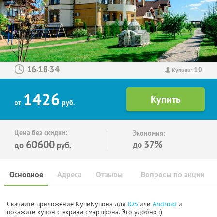
10
:
:
Купили:
1426
от
руб.
Цена без скидки:
Экономия:
60600
37%
до
до
руб.
Основное
Адреса
Отзывы
Вопросы по акции
Скачайте приложение КупиКупона для
IOS
или
Android
и
покажите купон с экрана смартфона. Это удобно :)