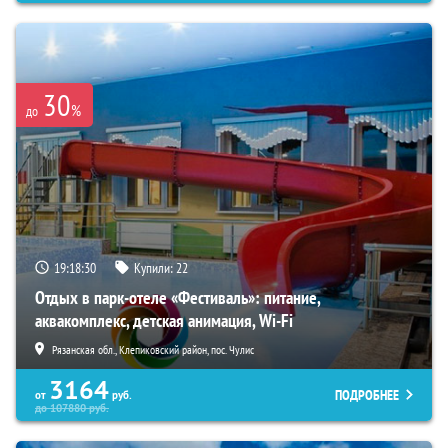
30
%
до
19:18:28
Купили:
22
Отдых в парк-отеле «Фестиваль»: питание,
аквакомплекс, детская анимация, Wi-Fi
Рязанская обл., Клепиковский район, пос. Чулис
3164
ПОДРОБНЕЕ
от
руб.
до
107880
руб.