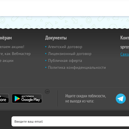
тнёрам
Документы
Кон
елаем акцию!
Агентский договор
spro
е, как Вебмастер
Лицензионный договор
Связ
е акции
Публичная оферта
Политика конфиденциальности
Ищите скидки поблизости,
не выходя из чата: