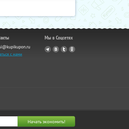
такты
Мы в Соцсетях
si@kupikupon.ru
аться с нами