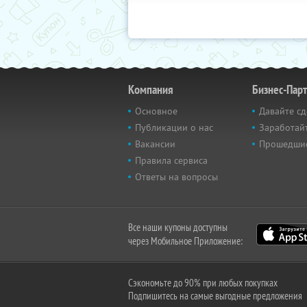
Компания
Бизнес-Пар
Основное
Давайте сд
Публикации о нас
Заработайт
Вакансии
Прошедши
Правила сервиса
Ответы на вопросы
Все наши купоны доступны
через Мобильное Приложение:
Сэкономьте до 90% при любых покупках
Подпишитесь на самые выгодные предложения