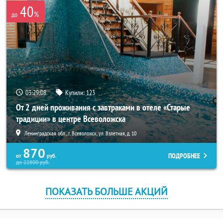
40
%
до
03:29:08
Купили:
123
От 2 дней проживания с завтраками в отеле «Старые
традиции» в центре Всеволожска
Ленинградская обл., г. Всеволожск, ул. Взлетная, д. 10
870
ПОДРОБНЕЕ
от
руб.
до
22800
руб.
ПОКАЗАТЬ БОЛЬШЕ АКЦИЙ