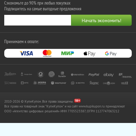
Сэкономьте до 90% при любых покупках
Подпишитесь на самые выгодные предложения
Принимаем к оплате:
2010-2026 © КупиКупон. Все права защищены.
Все права на товарный знак "КупиКупон" и на сайт www.kupikupon.ru принадлежат
OOO «Агентство цифровых решений» ИНН 7705523387, ОГРН 1127747063212