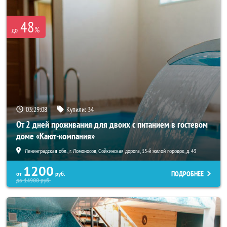
48
%
до
03:29:08
Купили:
34
От 2 дней проживания для двоих с питанием в гостевом
доме «Кают-компания»
Ленинградская обл., г. Ломоносов, Сойкинская дорога, 15-й жилой городок, д. 43
1200
ПОДРОБНЕЕ
от
руб.
до
14900
руб.