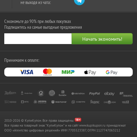
не выходя из чата:
Сэкономьте до 90% при любых покупках
Подпишитесь на самые выгодные предложения
Принимаем к оплате:
2010-2026 © КупиКупон. Все права защищены.
Все права на товарный знак "КупиКупон" и на сайт www.kupikupon.ru принадлежат
OOO «Агентство цифровых решений» ИНН 7705523387, ОГРН 1127747063212