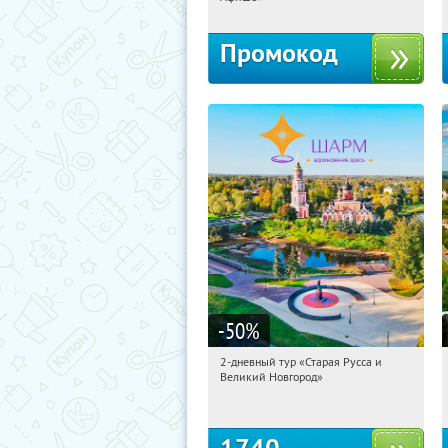
Промокод
-50
%
2-дневный тур «Старая Русса и
08:57:15
Купили:
8
Великий Новгород»
Достоевская