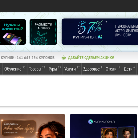
КУПИЛИ:
141 643 234
КУПОНОВ
ДАВАЙТЕ СДЕЛАЕМ АКЦИЮ!
1
31
25
13
12
1
16
6
Обучение
Товары
Туры
Услуги
Здоровье
Отели
Дети