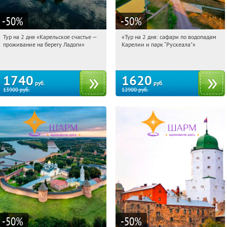
-50
%
-50
%
Тур на 2 дня «Карельское счастье —
«Тур на 2 дня: сафари по водопадам
08:57:15
Купили:
39
08:57:15
Купили:
6
проживание на берегу Ладоги»
Карелии и парк “Рускеала"»
Достоевская
Достоевская
1740
1620
руб.
руб.
13900
руб.
12900
руб.
-50
%
-50
%