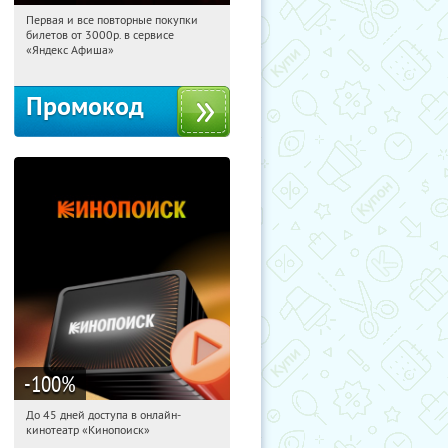
Первая и все повторные покупки
08:57:15
Получили:
155
билетов от 3000р. в сервисе
Россия
«Яндекс Афиша»
Промокод
-100
%
До 45 дней доступа в онлайн-
08:57:15
Получили:
113
кинотеатр «Кинопоиск»
Россия