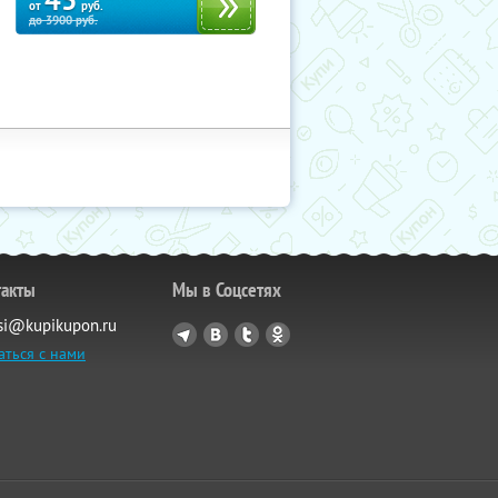
45
от
руб.
до
3900
руб.
такты
Мы в Соцсетях
si@kupikupon.ru
аться с нами