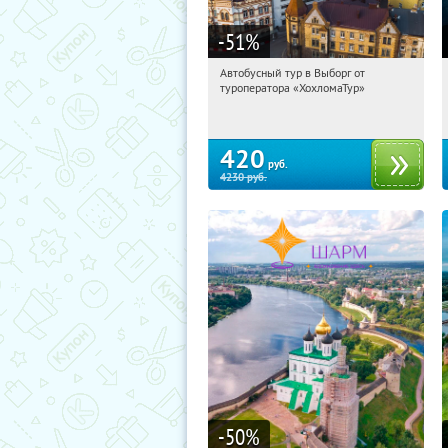
-51
%
Автобусный тур в Выборг от
08:57:15
Купили:
9
туроператора «ХохломаТур»
Сенная площадь
420
руб.
4230
руб.
-50
%