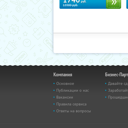
1740
руб.
13900
руб.
Компания
Бизнес-Пар
Основное
Давайте сд
Публикации о нас
Заработайт
Вакансии
Прошедши
Правила сервиса
Ответы на вопросы