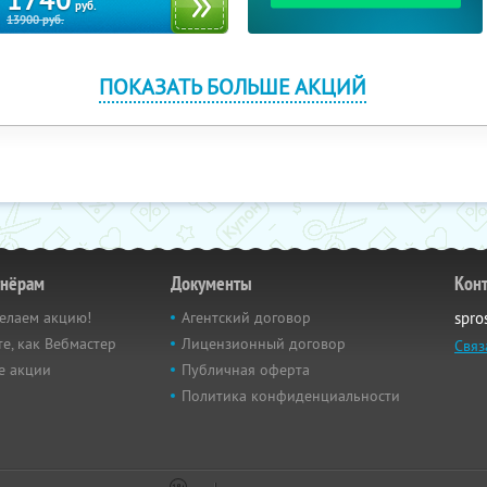
1740
руб.
13900
руб.
ПОКАЗАТЬ БОЛЬШЕ АКЦИЙ
тнёрам
Документы
Кон
елаем акцию!
Агентский договор
spro
е, как Вебмастер
Лицензионный договор
Связ
е акции
Публичная оферта
Политика конфиденциальности