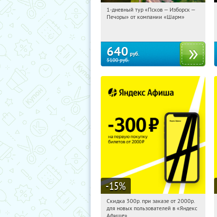
1-дневный тур «Псков — Изборск —
08:57:15
Купили:
12
Печоры» от компании «Шарм»
Достоевская
640
руб.
5100
руб.
-15
%
Скидка 300р. при заказе от 2000р.
08:57:15
Получили:
65
для новых пользователей в «Яндекс
Россия
Афише»