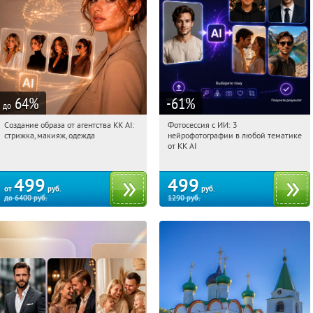
64
%
-61
%
до
Создание образа от агентства KK AI:
Фотосессия с ИИ: 3
08:57:15
Купили:
64
08:57:15
Купили:
81
стрижка, макияж, одежда
нейрофотографии в любой тематике
Россия
Россия
от KK AI
499
499
от
руб.
руб.
до
6400
руб.
1290
руб.