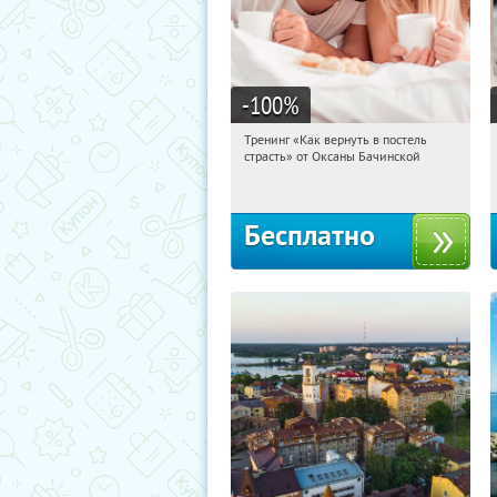
-100
%
Тренинг «Как вернуть в постель
08:57:15
Получили:
13
страсть» от Оксаны Бачинской
Россия
Бесплатно