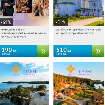
-61
%
-51
%
Фотосессия с ИИ: 5
Автобусный тур в Великий Новгород
08:57:15
Купили:
9
08:57:15
Купили:
2
нейрофотографий в любой тематике
от туроператора «ХохломаТур»
Сенная площадь
Россия
от New Dream Works
190
510
руб.
руб.
490
руб.
5190
руб.