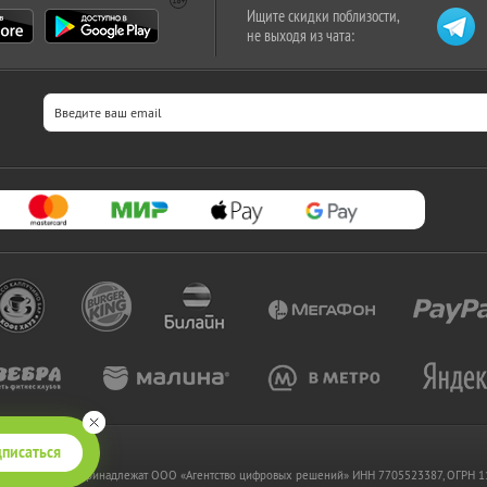
Ищите скидки поблизости,
не выходя из чата:
писаться
 www.kupikupon.ru принадлежат OOO «Агентство цифровых решений» ИНН 7705523387, ОГРН