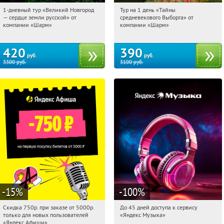
1-дневный тур «Великий Новгород
Тур на 1 день «Тайны
08:57:15
Купили:
22
08:57:15
Купили:
58
— сердце земли русской» от
средневекового Выборга» от
Достоевская
Достоевская
компании «Шарм»
компании «Шарм»
420
390
руб.
руб.
3300
руб.
3100
руб.
-15
%
-100
%
Скидка 750р. при заказе от 5000р.
До 45 дней доступа к сервису
08:57:15
Получили:
114
08:57:15
Получили:
48
только для новых пользователей
«Яндекс Музыка»
Россия
Россия
«Яндекс Афиши»