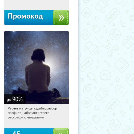
Промокод
90
%
до
Расчет матрицы судьбы, разбор
08:57:15
Купили:
29
профиля, набор антистресс-
Россия
раскрасок с мандалами