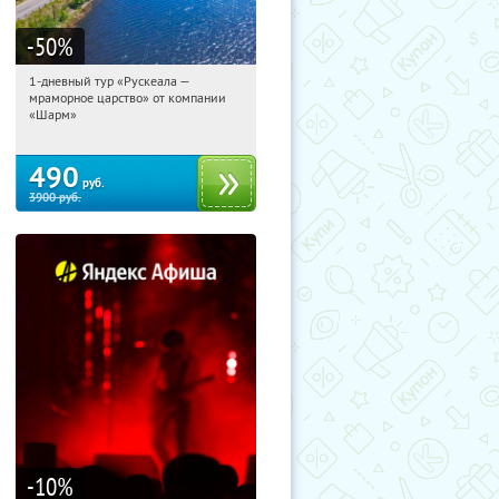
-50
%
1-дневный тур «Рускеала —
08:57:15
Купили:
48
мраморное царство» от компании
Достоевская
«Шарм»
490
руб.
3900
руб.
-10
%