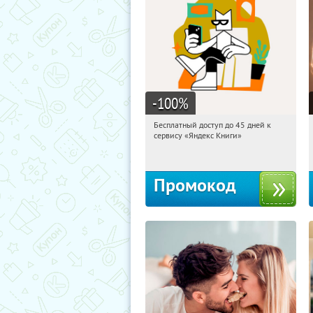
-100
%
Бесплатный доступ до 45 дней к
08:57:15
Получи первым!
сервису «Яндекс Книги»
Россия
Промокод