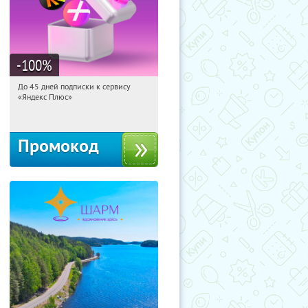
-100
%
До 45 дней подписки к сервису
08:57:15
Получили:
19
«Яндекс Плюс»
Россия
Промокод