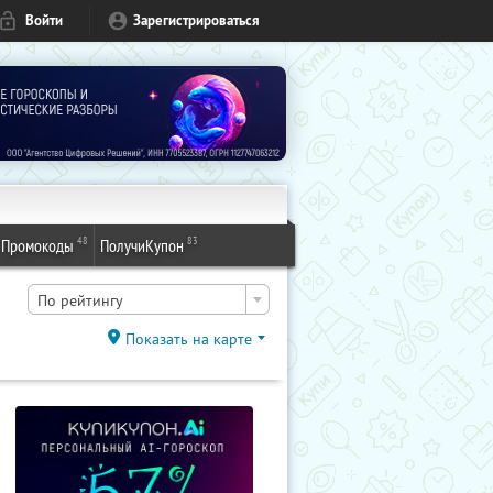
Войти
Зарегистрироваться
48
83
Промокоды
ПолучиКупон
По рейтингу
Показать на карте