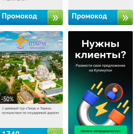
Промокод
Промокод
-50
%
2-дневный тур «Тверь и Торжок:
08:57:15
Купили:
30
путешествие по государевой дороге»
Достоевская