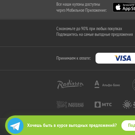
Все наши купоны доступны
через Мобильное Приложение:
Сэкономьте до 90% при любых покупках
Подпишитесь на самые выгодные предложения
Принимаем к оплате:
Под
Хочешь быть в курсе выгодных предложений?
2010-2026 © КупиКупон. Все права защищены.
Все права на товарный знак "КупиКупон" и на сайт