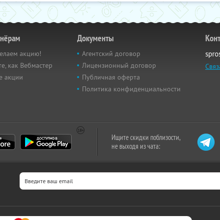
тнёрам
Документы
Кон
елаем акцию!
Агентский договор
spro
е, как Вебмастер
Лицензионный договор
Связ
е акции
Публичная оферта
Политика конфиденциальности
Ищите скидки поблизости,
не выходя из чата: