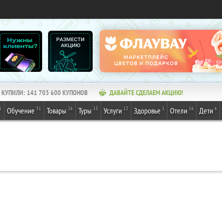
КУПИЛИ:
141 703 600
КУПОНОВ
ДАВАЙТЕ СДЕЛАЕМ АКЦИЮ!
1
31
26
13
12
1
16
6
Обучение
Товары
Туры
Услуги
Здоровье
Отели
Дети