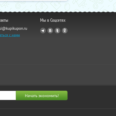
такты
Мы в Соцсетях
si@kupikupon.ru
аться с нами