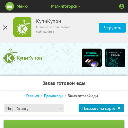
Меню
Магнитогорск
КупиКупон
Мобильное приложение
Загрузить
ещё удобнее
Заказ готовой еды
Главная
Промокоды
Заказ готовой еды
Показать на карте
По рейтингу