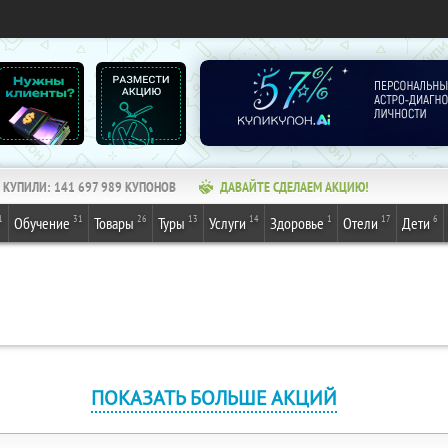
КУПИЛИ:
141 697 989
КУПОНОВ
ДАВАЙТЕ СДЕЛАЕМ АКЦИЮ!
1
31
26
13
14
1
17
6
Обучение
Товары
Туры
Услуги
Здоровье
Отели
Дети
ПОКАЗАТЬ БОЛЬШЕ АКЦИЙ