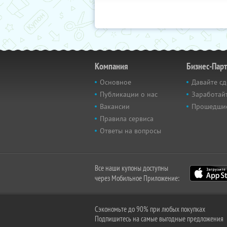
Компания
Бизнес-Пар
Основное
Давайте сд
Публикации о нас
Заработайт
Вакансии
Прошедши
Правила сервиса
Ответы на вопросы
Все наши купоны доступны
через Мобильное Приложение:
Сэкономьте до 90% при любых покупках
Подпишитесь на самые выгодные предложения