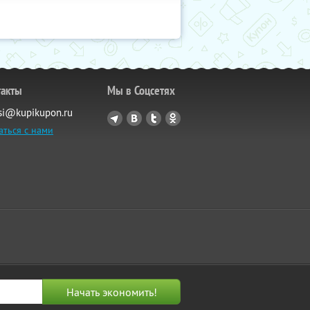
такты
Мы в Соцсетях
si@kupikupon.ru
аться с нами