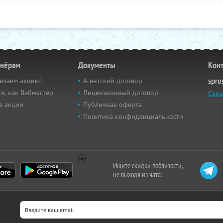
тнёрам
Документы
Кон
елаем акцию!
Агентский договор
spro
е, как Вебмастер
Лицензионный договор
Связ
е акции
Публичная оферта
Политика конфиденциальности
Ищите скидки поблизости,
не выходя из чата: