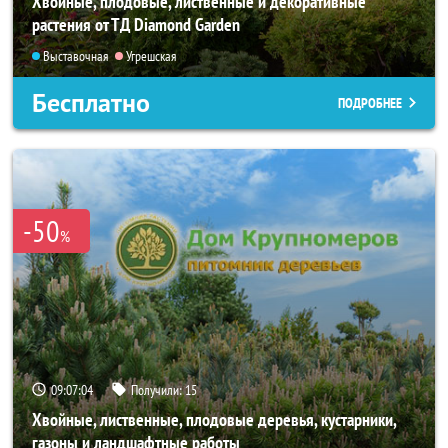
Хвойные, плодовые, лиственные и декоративные
растения от ТД Diamond Garden
Выставочная
Угрешская
Бесплатно
ПОДРОБНЕЕ
-50
%
09:07:03
Получили:
15
Хвойные, лиственные, плодовые деревья, кустарники,
газоны и ландшафтные работы