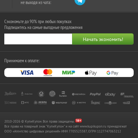
не выходя из чата:
Сэкономьте до 90% при любых покупках
Подпишитесь на самые выгодные предложения
Принимаем к оплате:
2010-2026 © КупиКупон. Все права защищены.
Все права на товарный знак "КупиКупон" и на сайт www.kupikupon.ru принадлежат
OOO «Агентство цифровых решений» ИНН 7705523387, ОГРН 1127747063212