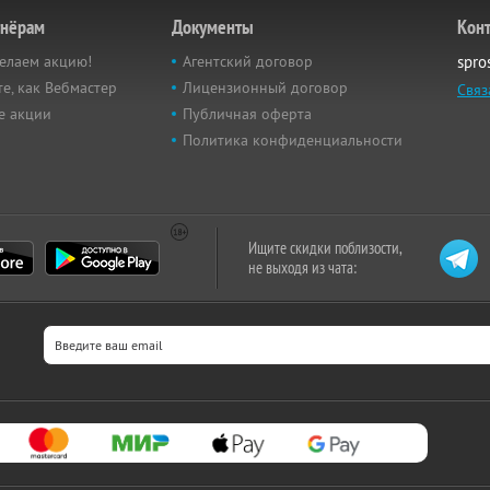
тнёрам
Документы
Кон
елаем акцию!
Агентский договор
spro
е, как Вебмастер
Лицензионный договор
Связ
е акции
Публичная оферта
Политика конфиденциальности
Ищите скидки поблизости,
не выходя из чата: