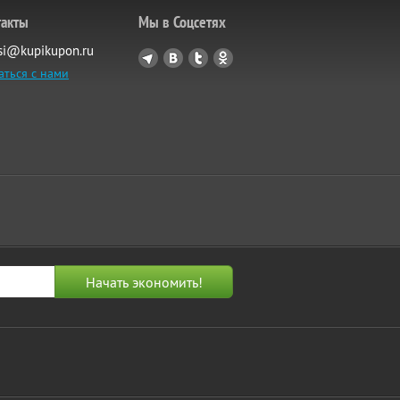
такты
Мы в Соцсетях
si@kupikupon.ru
аться с нами