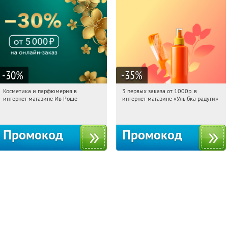
-30
%
-35
%
Косметика и парфюмерия в
3 первых заказа от 1000р. в
15:38:19
Получили:
2
15:38:19
Получили:
12
интернет-магазине Ив Роше
интернет-магазине «Улыбка радуги»
Россия
Россия
Промокод
Промокод