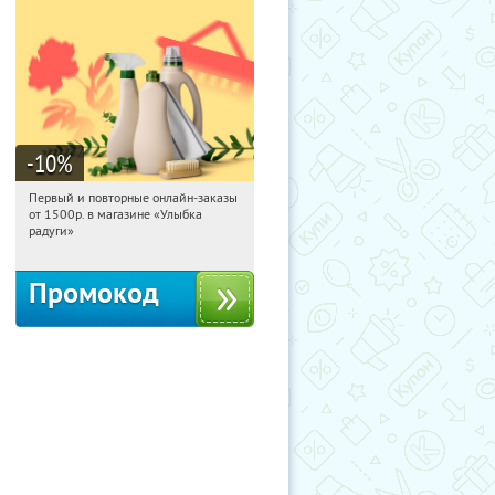
-10
%
Первый и повторные онлайн-заказы
15:38:19
Получили:
1
от 1500р. в магазине «Улыбка
Россия
радуги»
Промокод