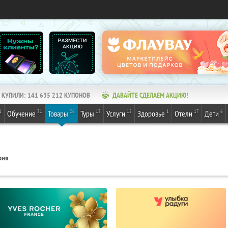
КУПИЛИ:
141 635 212
КУПОНОВ
ДАВАЙТЕ СДЕЛАЕМ АКЦИЮ!
1
31
26
13
12
1
17
6
Обучение
Товары
Туры
Услуги
Здоровье
Отели
Дети
рия