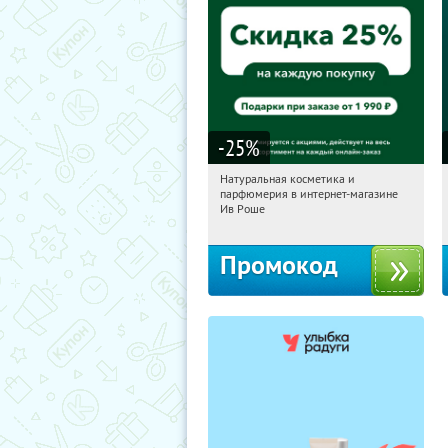
-25
%
Натуральная косметика и
15:38:19
Получили:
1
парфюмерия в интернет-магазине
Россия
Ив Роше
Промокод