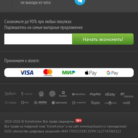
не выходя из чата:
Сэкономьте до 90% при любых покупках
Подпишитесь на самые выгодные предложения
Принимаем к оплате:
2010-2026 © КупиКупон. Все права защищены.
Все права на товарный знак "КупиКупон" и на сайт www.kupikupon.ru принадлежат
OOO «Агентство цифровых решений» ИНН 7705523387, ОГРН 1127747063212