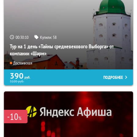
00:30:09
Купили:
58
Тур на 1 день «Тайны средневекового Выборга» от
компании «Шарм»
Достоевская
390
ПОДРОБНЕЕ
руб.
3100
руб.
-10
%