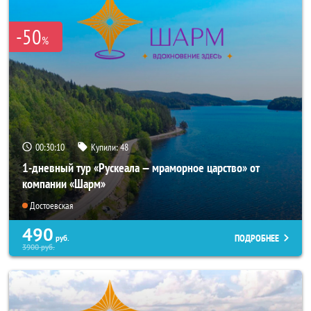
-50
%
00:30:09
Купили:
48
1-дневный тур «Рускеала — мраморное царство» от
компании «Шарм»
Достоевская
490
ПОДРОБНЕЕ
руб.
3900
руб.