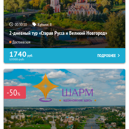
00:30:09
Купили:
8
2-дневный тур «Старая Русса и Великий Новгород»
Достоевская
1740
ПОДРОБНЕЕ
руб.
13900
руб.
-50
%