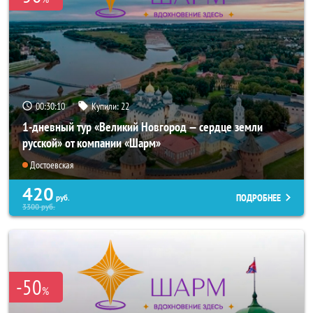
00:30:09
Купили:
22
1-дневный тур «Великий Новгород — сердце земли
русской» от компании «Шарм»
Достоевская
420
ПОДРОБНЕЕ
руб.
3300
руб.
-50
%