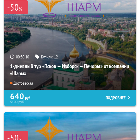
-50
%
00:30:09
Купили:
12
1-дневный тур «Псков — Изборск — Печоры» от компании
«Шарм»
Достоевская
640
ПОДРОБНЕЕ
руб.
5100
руб.
-50
%