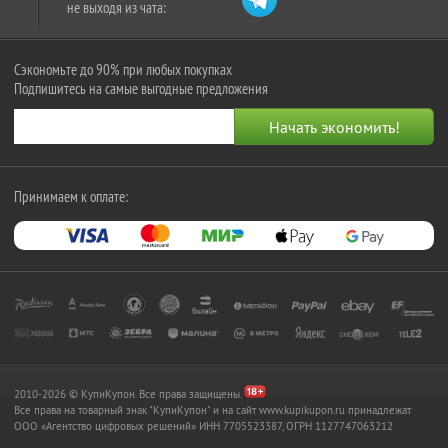
не выходя из чата:
Сэкономьте до 90% при любых покупках
Подпишитесь на самые выгодные предложения
Принимаем к оплате:
2010-2026 © КупиКупон. Все права защищены.
Все права на товарный знак "КупиКупон" и на сайт www.kupikupon.ru принадлежат
OOO «Агентство цифровых решений» ИНН 7705523387, ОГРН 1127747063212