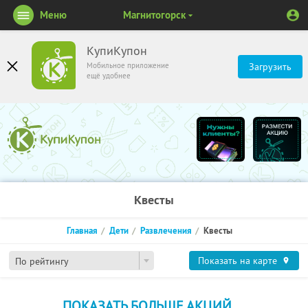
Меню
Магнитогорск
КупиКупон
Мобильное приложение
Загрузить
ещё удобнее
Квесты
Главная
Дети
Развлечения
Квесты
Показать на карте
По рейтингу
ПОКАЗАТЬ БОЛЬШЕ АКЦИЙ