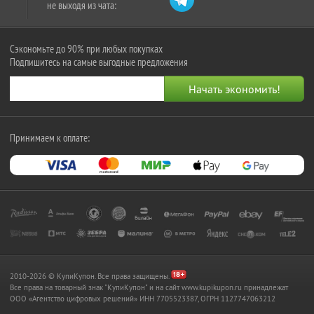
не выходя из чата:
Сэкономьте до 90% при любых покупках
Подпишитесь на самые выгодные предложения
Принимаем к оплате:
2010-2026 © КупиКупон. Все права защищены.
Все права на товарный знак "КупиКупон" и на сайт www.kupikupon.ru принадлежат
OOO «Агентство цифровых решений» ИНН 7705523387, ОГРН 1127747063212