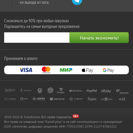
не выходя из чата:
Сэкономьте до 90% при любых покупках
Подпишитесь на самые выгодные предложения
Принимаем к оплате:
2010-2026 © КупиКупон. Все права защищены.
Все права на товарный знак "КупиКупон" и на сайт www.kupikupon.ru принадлежат
OOO «Агентство цифровых решений» ИНН 7705523387, ОГРН 1127747063212