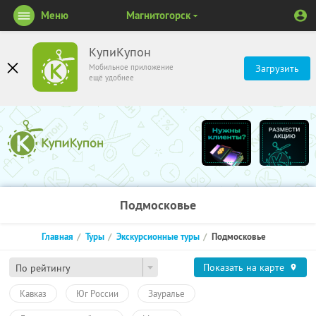
Меню
Магнитогорск
КупиКупон
Мобильное приложение
Загрузить
ещё удобнее
Подмосковье
Главная
Туры
Экскурсионные туры
Подмосковье
Показать на карте
По рейтингу
Кавказ
Юг России
Зауралье