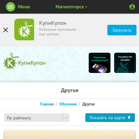
Меню
Магнитогорск
КупиКупон
Мобильное приложение
Загрузить
ещё удобнее
Другое
Главная
Обучение
Другое
Показать на карте
По рейтингу