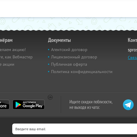
тнёрам
Документы
Кон
елаем акцию!
Агентский договор
spro
е, как Вебмастер
Лицензионный договор
Связ
е акции
Публичная оферта
Политика конфиденциальности
Ищите скидки поблизости,
не выходя из чата: