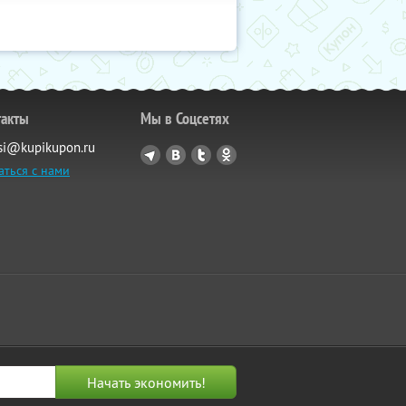
такты
Мы в Соцсетях
si@kupikupon.ru
аться с нами