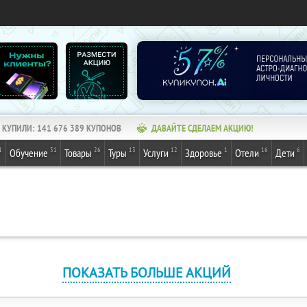
КУПИЛИ:
141 676 389
КУПОНОВ
ДАВАЙТЕ СДЕЛАЕМ АКЦИЮ!
1
31
26
13
12
1
16
6
Обучение
Товары
Туры
Услуги
Здоровье
Отели
Дети
ПОКАЗАТЬ БОЛЬШЕ АКЦИЙ