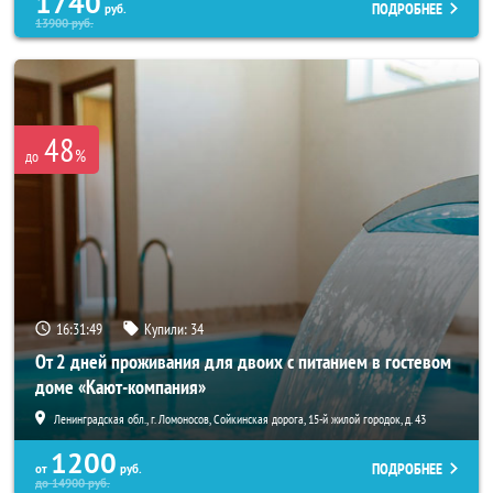
1740
ПОДРОБНЕЕ
руб.
13900
руб.
48
%
до
16:31:45
Купили:
34
От 2 дней проживания для двоих с питанием в гостевом
доме «Кают-компания»
Ленинградская обл., г. Ломоносов, Сойкинская дорога, 15-й жилой городок, д. 43
1200
ПОДРОБНЕЕ
от
руб.
до
14900
руб.