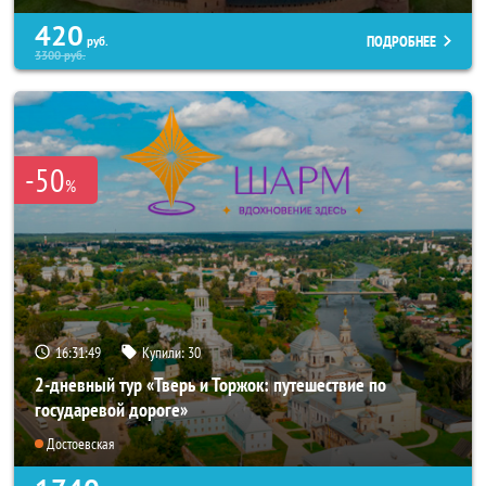
420
ПОДРОБНЕЕ
руб.
3300
руб.
-50
%
16:31:45
Купили:
30
2-дневный тур «Тверь и Торжок: путешествие по
государевой дороге»
Достоевская