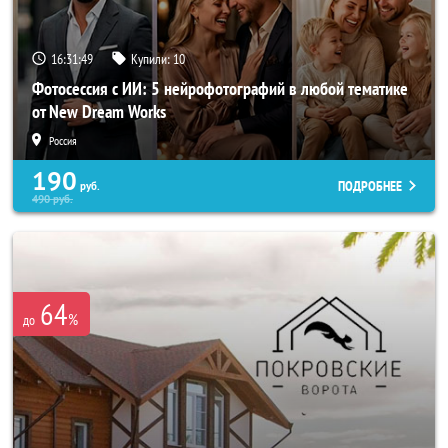
16:31:45
Купили:
10
Фотосессия с ИИ: 5 нейрофотографий в любой тематике
от New Dream Works
Россия
190
ПОДРОБНЕЕ
руб.
490
руб.
64
%
до