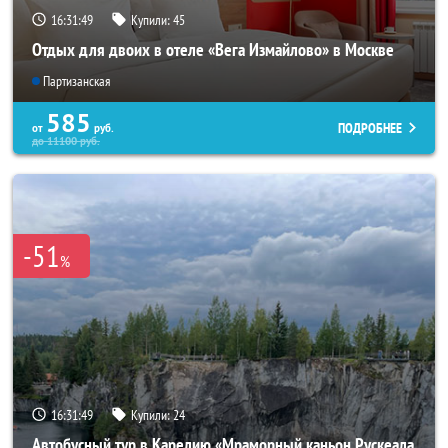
16:31:45
Купили:
45
Отдых для двоих в отеле «Вега Измайлово» в Москве
Партизанская
585
ПОДРОБНЕЕ
от
руб.
до
11100
руб.
-51
%
16:31:45
Купили:
24
Автобусный тур в Карелию «Мраморный каньон Рускеала