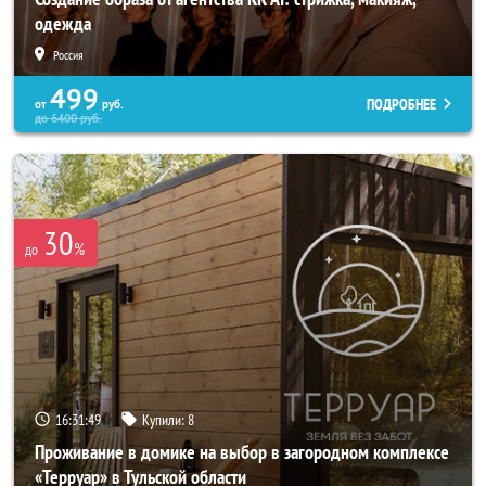
одежда
Россия
499
ПОДРОБНЕЕ
от
руб.
до
6400
руб.
30
%
до
16:31:45
Купили:
8
Проживание в домике на выбор в загородном комплексе
«Терруар» в Тульской области