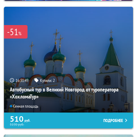
-51
%
16:31:45
Купили:
2
Автобусный тур в Великий Новгород от туроператора
«ХохломаТур»
Сенная площадь
510
ПОДРОБНЕЕ
руб.
5190
руб.