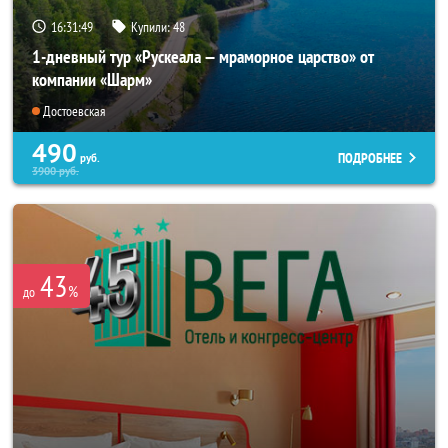
16:31:45
Купили:
48
1-дневный тур «Рускеала — мраморное царство» от
компании «Шарм»
Достоевская
490
ПОДРОБНЕЕ
руб.
3900
руб.
43
%
до