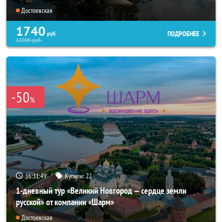
Достоевская
1740
ПОДРОБНЕЕ
руб.
13900
руб.
-50
%
16:31:45
Купили:
22
1-дневный тур «Великий Новгород — сердце земли
русской» от компании «Шарм»
Достоевская