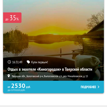
35
%
до
16:31:45
Купи первым!
Отдых в экоотеле «Киногородок» в Тверской области
Тверская обл., Бологовский р-н, Выползовское с/п, дер. Михайловское, д. 15
2530
ПОДРОБНЕЕ
от
руб.
до
173110
руб.