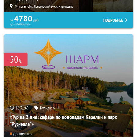
Тульская обл., Ясногорский р-н, с. Кузмищево
4780
ПОДРОБНЕЕ
от
руб.
до
57400
руб.
-50
%
16:31:45
Купили:
6
«Тур на 2 дня: сафари по водопадам Карелии и парк
“Рускеала"»
Достоевская