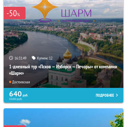
-50
%
16:31:45
Купили:
12
1-дневный тур «Псков — Изборск — Печоры» от компании
«Шарм»
Достоевская
640
ПОДРОБНЕЕ
руб.
5100
руб.