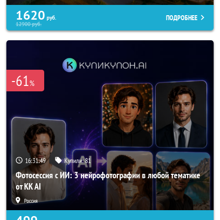
1620
ПОДРОБНЕЕ
руб.
12900
руб.
-61
%
16:31:45
Купили:
81
Фотосессия с ИИ: 3 нейрофотографии в любой тематике
от KK AI
Россия