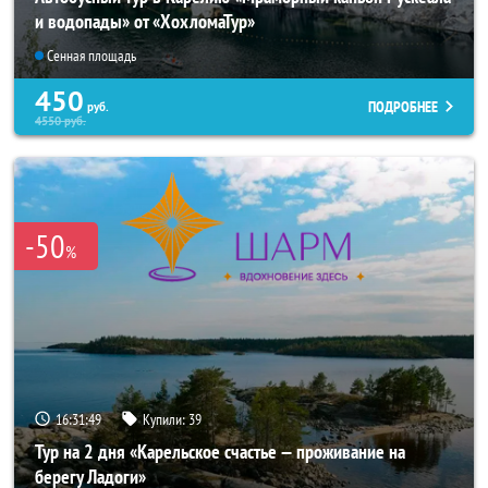
и водопады» от «ХохломаТур»
Сенная площадь
450
ПОДРОБНЕЕ
руб.
4550
руб.
-50
%
16:31:45
Купили:
39
Тур на 2 дня «Карельское счастье — проживание на
берегу Ладоги»