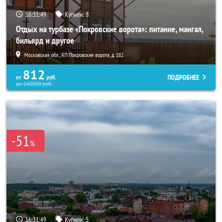
16:31:45
Купили:
8
Отдых на турбазе «Покровские ворота»: питание, мангал,
бильярд и другое
Московская обл., КП Покровские ворота, д. 182
812
ПОДРОБНЕЕ
от
руб.
до
140800
руб.
-51
%
16:31:45
Купили:
5