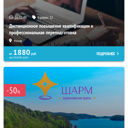
16:31:45
Купили:
22
Дистанционное повышение квалификации и
профессиональная переподготовка
Россия
1880
ПОДРОБНЕЕ
от
руб.
до
21500
руб.
-50
%