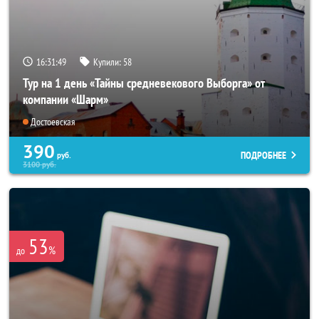
16:31:45
Купили:
58
Тур на 1 день «Тайны средневекового Выборга» от
компании «Шарм»
Достоевская
390
ПОДРОБНЕЕ
руб.
3100
руб.
53
%
до