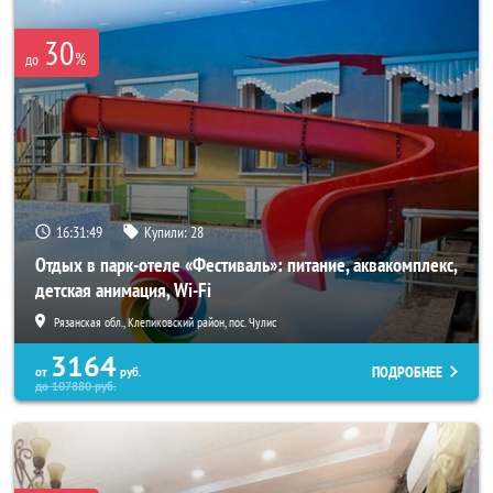
30
%
до
16:31:45
Купили:
28
Отдых в парк-отеле «Фестиваль»: питание, аквакомплекс,
детская анимация, Wi-Fi
Рязанская обл., Клепиковский район, пос. Чулис
3164
ПОДРОБНЕЕ
от
руб.
до
107880
руб.