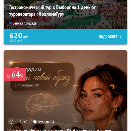
Гастрономический тур в Выборг на 1 день от
туроператора «ХохломаТур»
Сенная площадь
620
ПОДРОБНЕЕ
руб.
6290
руб.
64
%
до
16:31:45
Купили:
64
Создание образа от агентства KK AI: стрижка, макияж,