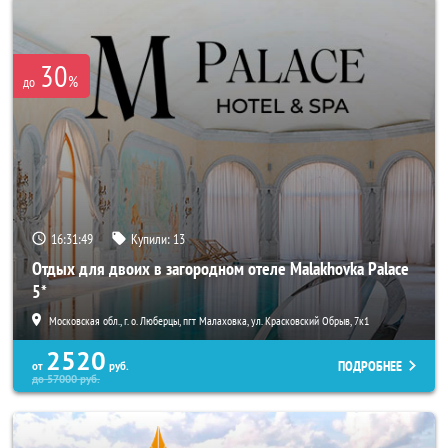
30
%
до
16:31:45
Купили:
13
Отдых для двоих в загородном отеле Malakhovka Palace
5*
Московская обл., г. о. Люберцы, пгт Малаховка, ул. Красковский Обрыв, 7к1
2520
ПОДРОБНЕЕ
от
руб.
до
57000
руб.