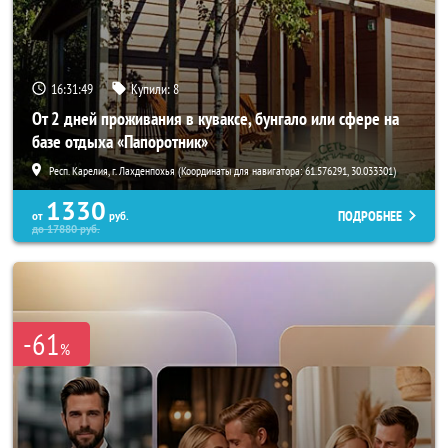
16:31:45
Купили:
8
От 2 дней проживания в куваксе, бунгало или сфере на
базе отдыха «Папоротник»
Респ. Карелия, г. Лахденпохья (Координаты для навигатора: 61.576291, 30.033301)
1330
ПОДРОБНЕЕ
от
руб.
до
17880
руб.
-61
%