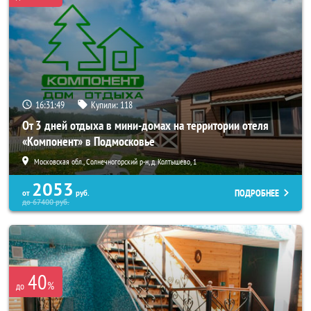
16:31:45
Купили:
118
От 3 дней отдыха в мини-домах на территории отеля
«Компонент» в Подмосковье
Московская обл., Солнечногорский р-н, д. Колтышево, 1
2053
ПОДРОБНЕЕ
от
руб.
до
67400
руб.
40
%
до