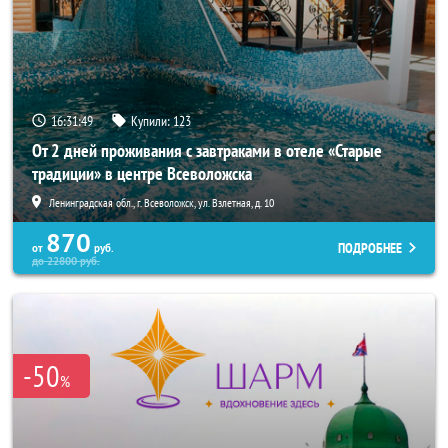
16:31:45
Купили:
123
От 2 дней проживания с завтраками в отеле «Старые
традиции» в центре Всеволожска
Ленинградская обл., г. Всеволожск, ул. Взлетная, д. 10
870
ПОДРОБНЕЕ
от
руб.
до
22800
руб.
-50
%