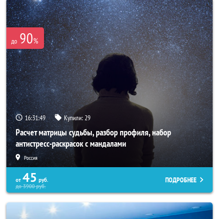
90
%
до
16:31:45
Купили:
29
Расчет матрицы судьбы, разбор профиля, набор
антистресс-раскрасок с мандалами
Россия
45
ПОДРОБНЕЕ
от
руб.
до
3900
руб.