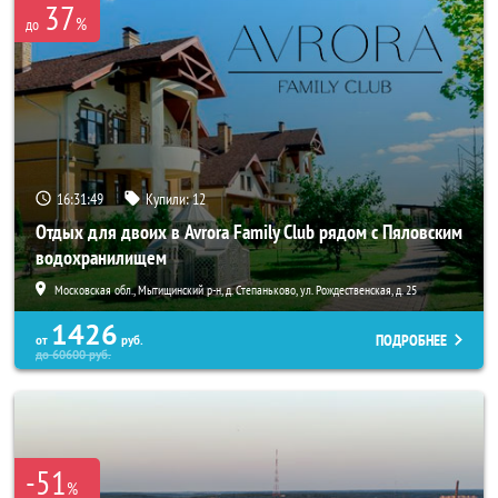
37
%
до
16:31:45
Купили:
12
Отдых для двоих в Avrora Family Club рядом с Пяловским
водохранилищем
Московская обл., Мытищинский р-н, д. Степаньково, ул. Рождественская, д. 25
1426
ПОДРОБНЕЕ
от
руб.
до
60600
руб.
-51
%