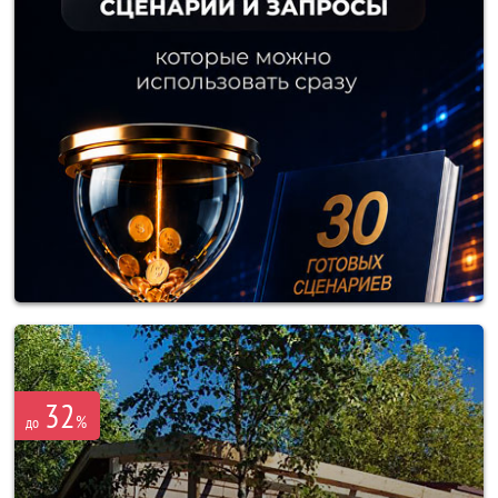
32
%
до