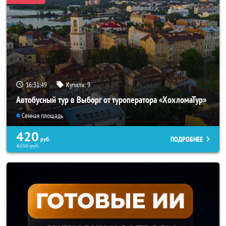
16:31:45
Купили:
9
Автобусный тур в Выборг от туроператора «ХохломаТур»
Сенная площадь
420
ПОДРОБНЕЕ
руб.
4230
руб.