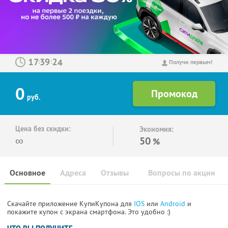
:
:
Получи первым!
0
руб.
Цена без скидки:
Экономия:
∞
50
%
Основное
Адреса
Отзывы
Вопросы по акции
Скачайте приложение КупиКупона для
IOS
или
Android
и
покажите купон с экрана смартфона. Это удобно :)