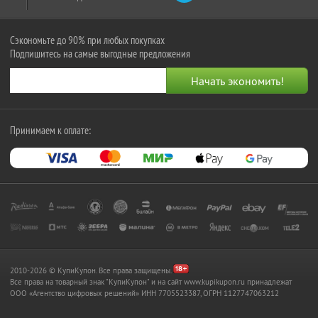
Сэкономьте до 90% при любых покупках
Подпишитесь на самые выгодные предложения
Принимаем к оплате:
2010-2026 © КупиКупон. Все права защищены.
Все права на товарный знак "КупиКупон" и на сайт www.kupikupon.ru принадлежат
OOO «Агентство цифровых решений» ИНН 7705523387, ОГРН 1127747063212