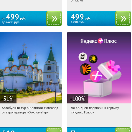
от KK AI
499
499
от
руб.
руб.
до
6400
руб.
1290
руб.
-51
%
-100
%
Автобусный тур в Великий Новгород
До 45 дней подписки к сервису
04:14:20
Купили:
2
04:14:20
Получили:
19
от туроператора «ХохломаТур»
«Яндекс Плюс»
Сенная площадь
Россия