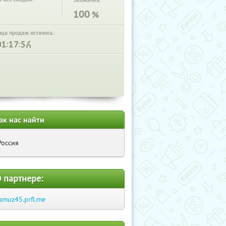
Экономия:
100
%
нца продаж осталось:
:
:
ак нас найти
Россия
 партнере:
amuz45.prfl.me