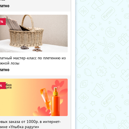
латно
0%
латный мастер-класс по плетению из
жной лозы
латно
%
рвых заказа от 1000р. в интернет-
зине «Улыбка радуги»