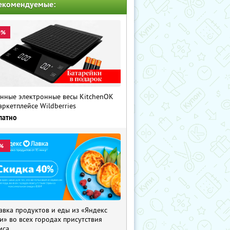
екомендуемые:
0%
нные электронные весы KitchenOK
аркетплейсе Wildberries
латно
%
авка продуктов и еды из «Яндекс
и» во всех городах присутствия
иса