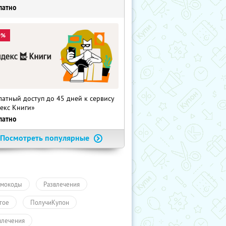
латно
0%
латный доступ до 45 дней к сервису
екс Книги»
латно
Посмотреть популярные
мокоды
Развлечения
гое
ПолучиКупон
влечения