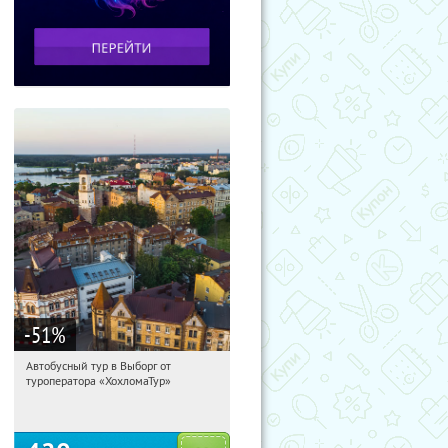
-51
%
Автобусный тур в Выборг от
04:14:20
Купили:
9
туроператора «ХохломаТур»
Сенная площадь