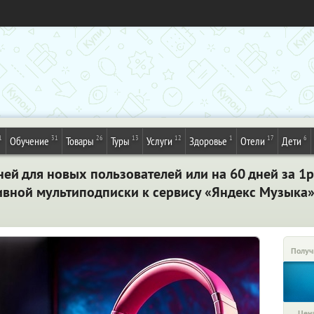
1
31
26
13
12
1
17
6
Обучение
Товары
Туры
Услуги
Здоровье
Отели
Дети
ей для новых пользователей или на 60 дней за 1р.
тивной мультиподписки к сервису «Яндекс Музыка»
Получ
Цена