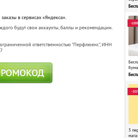
Бесп
 заказы в сервисах «Яндекса».
-10
каждого будут свои аккаунты, баллы и рекомендации.
 ограниченной ответственностью "Перфлюенс",
ИНН
57
Бесп
бума
ПРОМОКОД
Бесп
-35
3 пе
мага