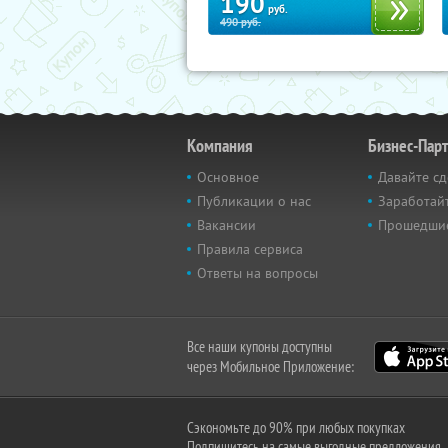
190
руб.
490
руб.
Компания
Бизнес-Пар
Основное
Давайте сд
Публикации о нас
Заработайт
Вакансии
Прошедши
Правила сервиса
Ответы на вопросы
Все наши купоны доступны
через Мобильное Приложение:
Сэкономьте до 90% при любых покупках
Подпишитесь на самые выгодные предложения