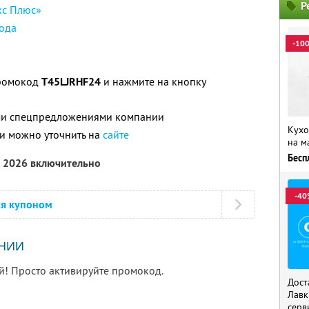
Р
кс Плюс»
ода
-10
промокод
T45LJRHF24
и нажмите на кнопку
ими спецпредложениями компании
Кухо
и можно уточнить на
сайте
на м
Бесп
а 2026 включительно
-40
ся купоном
НИИ
й! Просто активируйте промокод.
Дост
Лавк
серв