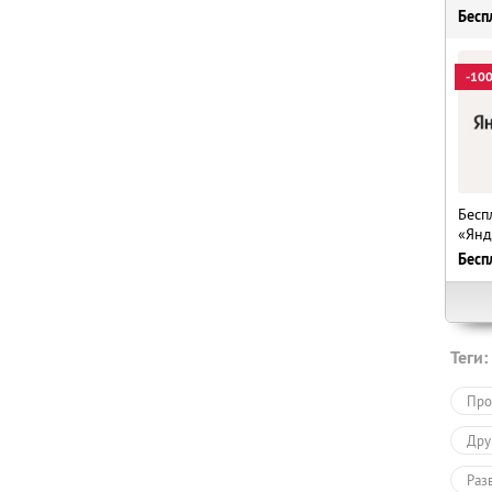
Бесп
-10
Бесп
«Янд
Бесп
Теги:
Про
Дру
Раз