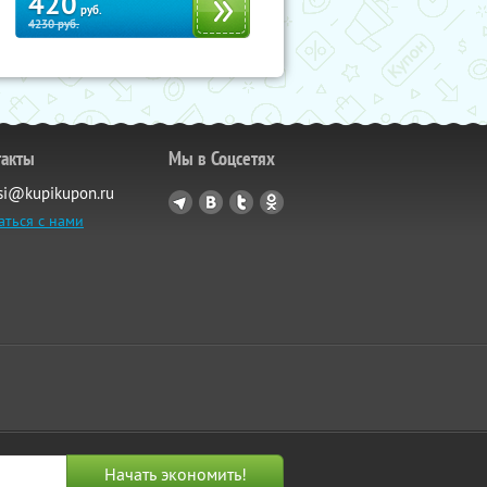
420
руб.
4230
руб.
такты
Мы в Соцсетях
si@kupikupon.ru
аться с нами