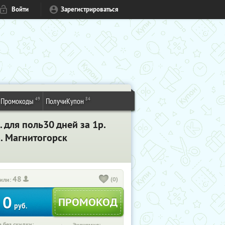
Войти
Зарегистрироваться
49
84
Промокоды
ПолучиКупон
 для поль30 дней за 1р.
. Магнитогорск
48
(0)
или:
0
руб.
 без скидки: