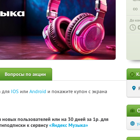
∞
До ко
Вопросы по акции
К
а для
IOS
или
Android
и покажите купон с экрана
О
 новых пользователей или на 30 дней за 1р. для
y
типодписки к сервису
«Яндекс Музыка»