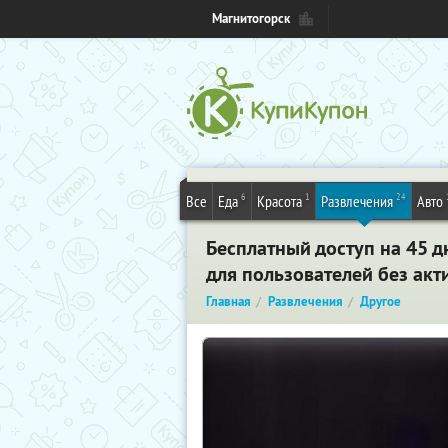
Магнитогорск
6
1
24
Все
Еда
Красота
Развлечения
Авто
Бесплатный доступ на 45 дн
для пользователей без ак
Главная
Развлечения
Другое