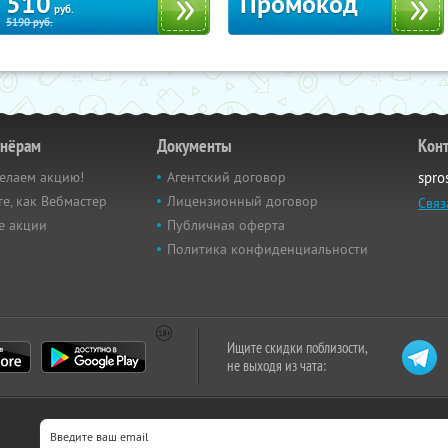
510
Промокод
руб.
5190
руб.
тнёрам
Документы
Кон
елаем акцию!
Агентский договор
spro
е, как Вебмастер
Лицензионный договор
Связ
е акции
Публичная оферта
Политика конфиденциальности
Ищите скидки поблизости,
не выходя из чата: