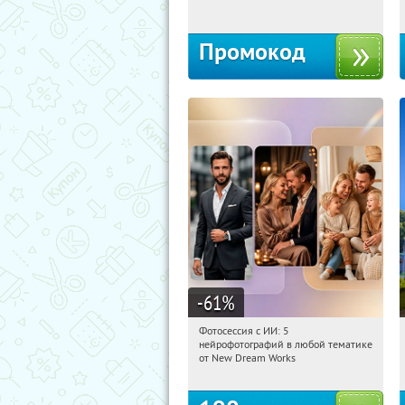
Промокод
-61
%
Фотосессия с ИИ: 5
04:14:20
Купили:
9
нейрофотографий в любой тематике
Россия
от New Dream Works