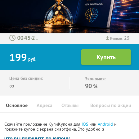
25
:
:
Купили:
199
руб.
Цена без скидки:
Экономия:
∞
90
%
Основное
Адреса
Отзывы
Вопросы по акции
Скачайте приложение КупиКупона для
IOS
или
Android
и
покажите купон с экрана смартфона. Это удобно :)