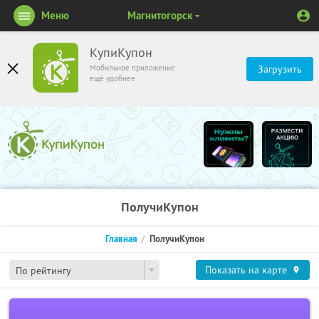
Меню
Магнитогорск
КупиКупон
Мобильное приложение
Загрузить
ещё удобнее
ПолучиКупон
Главная
ПолучиКупон
Показать на карте
По рейтингу