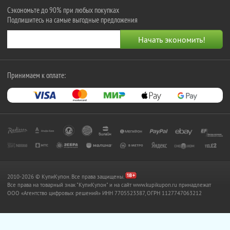
Сэкономьте до 90% при любых покупках
Подпишитесь на самые выгодные предложения
Принимаем к оплате:
2010-2026 © КупиКупон. Все права защищены.
Все права на товарный знак "КупиКупон" и на сайт www.kupikupon.ru принадлежат
OOO «Агентство цифровых решений» ИНН 7705523387, ОГРН 1127747063212