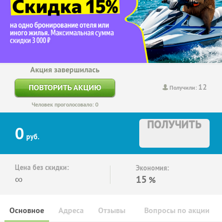
Акция завершилась
12
ПОВТОРИТЬ АКЦИЮ
Получили:
Человек проголосовало: 0
ПОЛУЧИТЬ
0
руб.
Цена без скидки:
Экономия:
∞
15
%
Основное
Адреса
Отзывы
Вопросы по акции