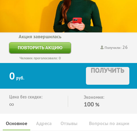
Акция завершилась
26
ПОВТОРИТЬ АКЦИЮ
Получили:
Человек проголосовало: 0
ПОЛУЧИТЬ
0
руб.
Цена без скидки:
Экономия:
∞
100
%
Основное
Адреса
Отзывы
Вопросы по акции