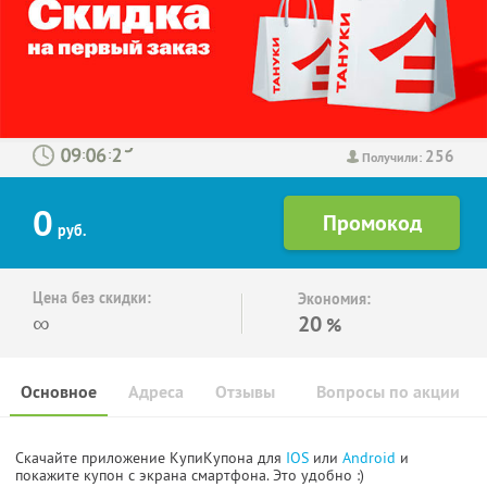
256
:
:
Получили:
0
руб.
Цена без скидки:
Экономия:
∞
20
%
Основное
Адреса
Отзывы
Вопросы по акции
Скачайте приложение КупиКупона для
IOS
или
Android
и
покажите купон с экрана смартфона. Это удобно :)