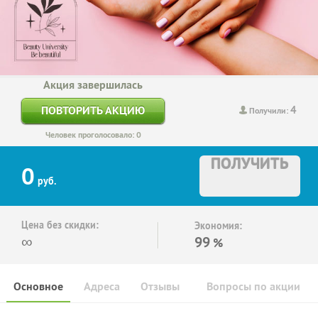
Акция завершилась
4
ПОВТОРИТЬ АКЦИЮ
Получили:
Человек проголосовало: 0
ПОЛУЧИТЬ
0
руб.
Цена без скидки:
Экономия:
∞
99
%
Основное
Адреса
Отзывы
Вопросы по акции