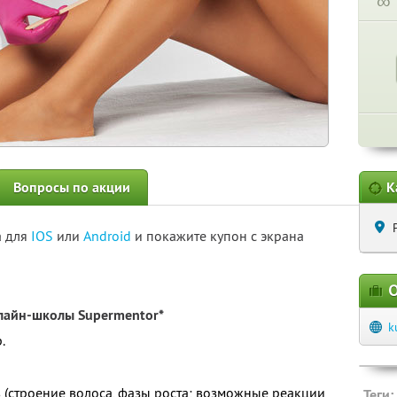
∞
Вопросы по акции
К
а для
IOS
или
Android
и покажите купон с экрана
О
лайн-школы Supermentor*
k
.
в (строение волоса, фазы роста; возможные реакции
Теги: