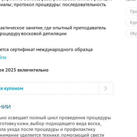
риалы; протокол процедуры: последовательность
Про
Кур
актическое занятие, где опытный преподаватель
процедуру восковой депиляции
Обу
ется сертификат международного образца
йте
бря 2025 включительно
ся купоном
НИИ
льно освещает полный цикл проведения процедуры
готовку кожи, выбор подходящего вида воска,
вила ухода после процедуры и профилактику
имание уделяется технике, помогающей свести