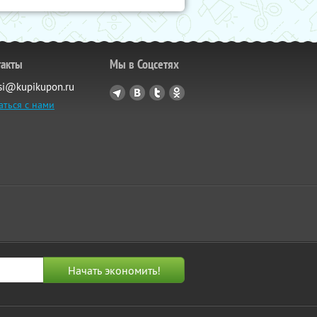
такты
Мы в Соцсетях
si@kupikupon.ru
аться с нами