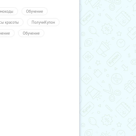
мокоды
Обучение
сы красоты
ПолучиКупон
чение
Обучение