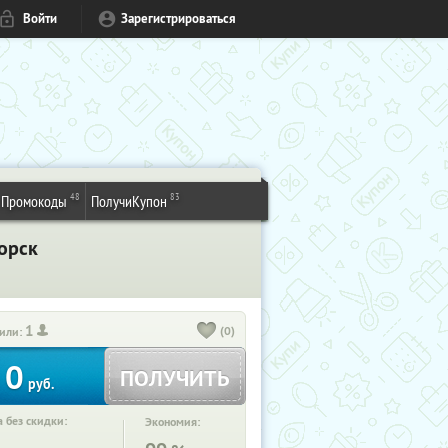
Войти
Зарегистрироваться
48
83
Промокоды
ПолучиКупон
орск
1
(0)
или:
0
ПОЛУЧИТЬ
руб.
 без скидки:
Экономия: