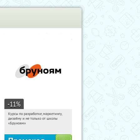
-11
%
Курсы по разработке, маркетингу,
19:28:26
Получи первым!
дизайну и не только от школы
Россия
«Бруноям»