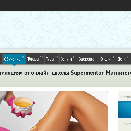
1
31
25
13
12
1
16
6
Обучение
Товары
Туры
Услуги
Здоровье
Отели
Дети
пиляция» от онлайн-школы Supermentor. Магнитог
Получ
Цена