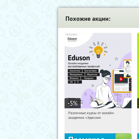
Похожие акции:
-5
%
Различные курсы от онлайн-
19:28:26
Получили:
2
академии «Эдюсон»
Россия