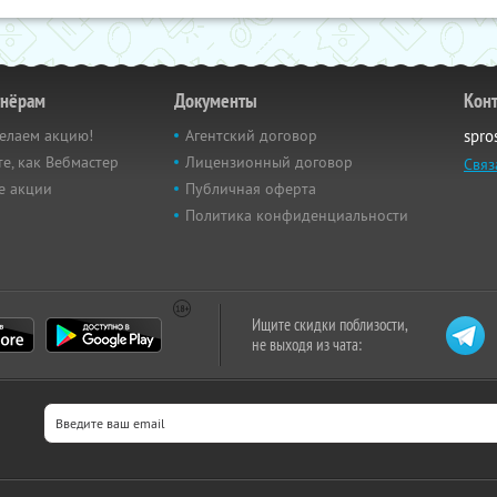
тнёрам
Документы
Кон
елаем акцию!
Агентский договор
spro
е, как Вебмастер
Лицензионный договор
Связ
е акции
Публичная оферта
Политика конфиденциальности
Ищите скидки поблизости,
не выходя из чата: