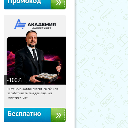
Промокод
-100
%
Интенсив «Автоконтент 2026: как
19:28:26
Получили:
4
зарабатывать там, где еще нет
Россия
конкурентов»
Бесплатно