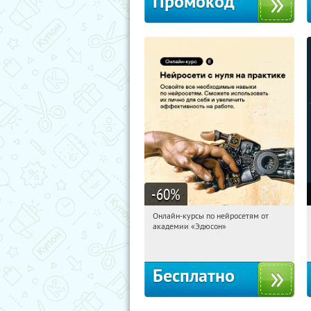
Промокод
-60
%
Онлайн-курсы по нейросетям от
19:28:26
Получили:
6
академии «Эдюсон»
Москва
Бесплатно