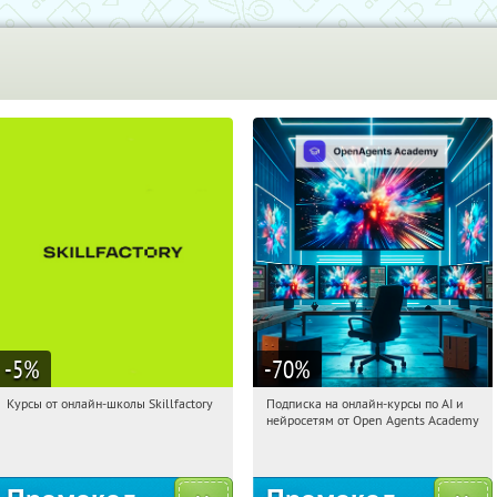
-5
%
-70
%
Курсы от онлайн-школы Skillfactory
Подписка на онлайн-курсы по AI и
19:28:26
Получи первым!
19:28:26
Получили:
18
нейросетям от Open Agents Academy
Россия
Россия