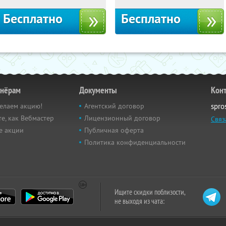
Бесплатно
Бесплатно
тнёрам
Документы
Кон
елаем акцию!
Агентский договор
spro
е, как Вебмастер
Лицензионный договор
Связ
е акции
Публичная оферта
Политика конфиденциальности
Ищите скидки поблизости,
не выходя из чата: