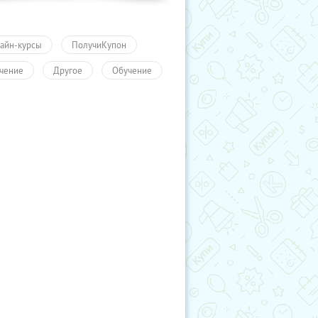
айн-курсы
ПолучиКупон
чение
Другое
Обучение