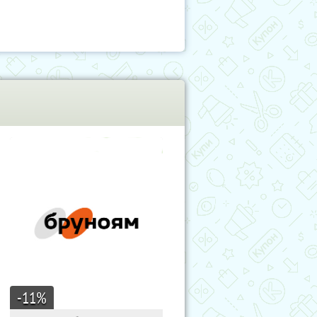
-11
%