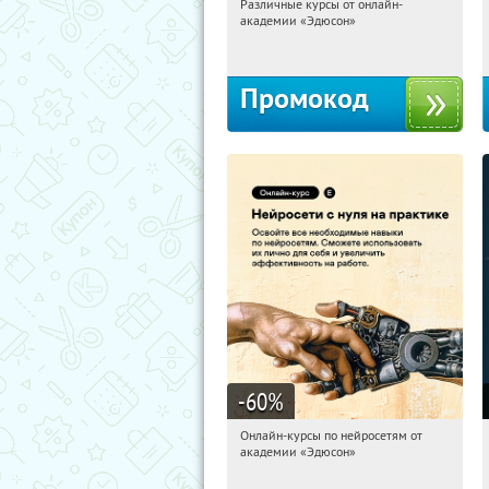
Различные курсы от онлайн-
12:49:44
Получили:
2
академии «Эдюсон»
Россия
Промокод
-60
%
Онлайн-курсы по нейросетям от
12:49:44
Получили:
6
академии «Эдюсон»
Москва