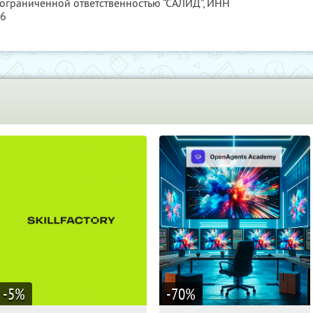
 ограниченной ответственностью “САЛИД”,
ИНН
76
-5
%
-70
%