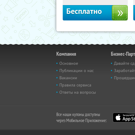
Бесплатно
Компания
Бизнес-Пар
Основное
Давайте сд
Публикации о нас
Заработайт
Вакансии
Прошедши
Правила сервиса
Ответы на вопросы
Все наши купоны доступны
через Мобильное Приложение: