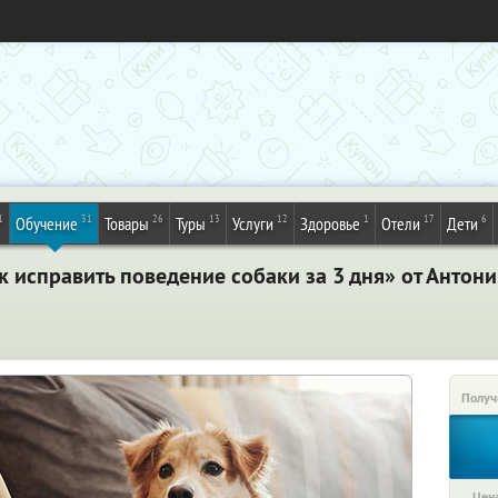
1
31
26
13
12
1
17
6
Обучение
Товары
Туры
Услуги
Здоровье
Отели
Дети
 исправить поведение собаки за 3 дня» от Антон
Получ
Цена