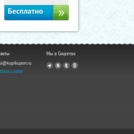
Бесплатно
такты
Мы в Соцсетях
si@kupikupon.ru
аться с нами