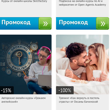
Курсы от онлайн-школы Skillfactory
Подписка на онлайн-курсы по AI и
12:49:44
Получи первым!
12:49:44
Получили:
18
нейросетям от Open Agents Academy
Россия
Россия
Промокод
Промокод
-15
%
-100
%
Авторские онлайн-курсы «Грокаем
Тренинг «Как вернуть в постель
12:49:44
Получили:
4
12:49:44
Получили:
16
английский»
страсть» от Оксаны Бачинской
Россия
Россия