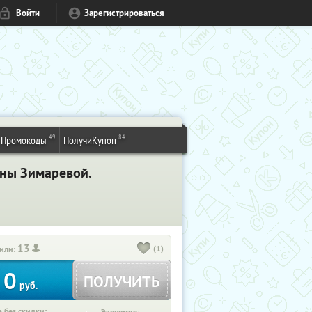
Войти
Зарегистрироваться
49
84
Промокоды
ПолучиКупон
ины Зимаревой.
13
(1)
или:
0
ПОЛУЧИТЬ
руб.
 без скидки: