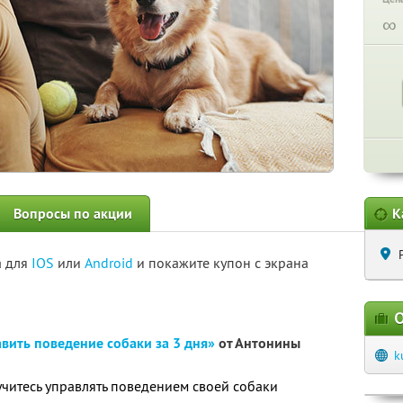
∞
Вопросы по акции
К
а для
IOS
или
Android
и покажите купон с экрана
О
вить поведение собаки за 3 дня»
от Антонины
k
читесь управлять поведением своей собаки