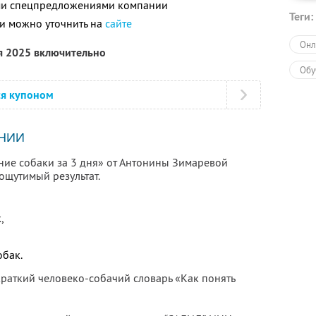
ими спецпредложениями компании
Теги:
и можно уточнить на
сайте
Онл
я 2025 включительно
Обу
ся купоном
НИИ
ние собаки за 3 дня» от Антонины Зимаревой
ощутимый результат.
,
обак.
краткий человеко-собачий словарь «Как понять