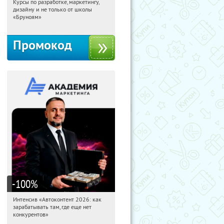
Курсы по разработке, маркетингу,
12:49:44
Получи первым!
дизайну и не только от школы
Россия
«Бруноям»
Промокод
-100
%
Интенсив «Автоконтент 2026: как
12:49:44
Получили:
4
зарабатывать там, где еще нет
Россия
конкурентов»