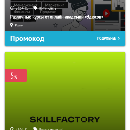
23:54:30
Получили:
2
Различные курсы от онлайн-академии «Эдюсон»
Россия
Промокод
ПОДРОБНЕЕ
-5
%
23:54:30
Получи первым!