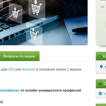
∞
Вопросы по акции
К
а для
IOS
или
Android
и покажите купон с экрана
О
етплейсов»
от онлайн-университета профессий
k
9р.