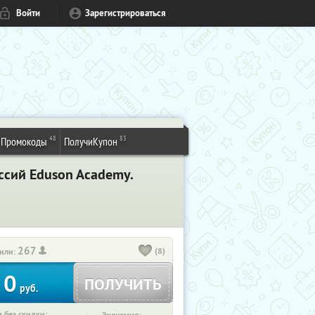
Войти
Зарегистрироваться
48
83
Промокоды
ПолучиКупон
сий Eduson Academy.
267
(8)
или:
0
ПОЛУЧИТЬ
руб.
 без скидки: