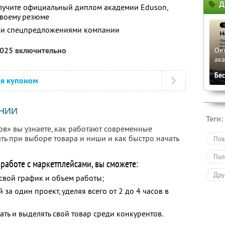
Д
лучите официальный диплом академии Eduson,
своему резюме
ими спецпредложениями компании
2025 включительно
Он
ак
Бе
ся купоном
НИИ
Теги:
в» вы узнаете, как работают современные
ать при выборе товара и ниши и как быстро начать
Пов
Пол
аботе с маркетплейсами, вы сможете:
Дру
свой график и объем работы;
 за один проект, уделяя всего от 2 до 4 часов в
ать и выделять свой товар среди конкурентов.