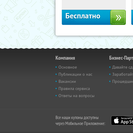
Бесплатно
Компания
Бизнес-Пар
Основное
Давайте сд
Публикации о нас
Заработайт
Вакансии
Прошедши
Правила сервиса
Ответы на вопросы
Все наши купоны доступны
через Мобильное Приложение: