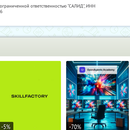
 ограниченной ответственностью “САЛИД”,
ИНН
76
-5
%
-70
%