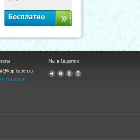
Бесплатно
такты
Мы в Соцсетях
si@kupikupon.ru
аться с нами