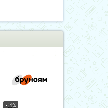
-11
%