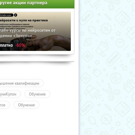
ругие акции партнера
лайн-курсы по нейросетям от
адемии «Эдюсон»
сплатно
-60%
ышение квалификации
учиКупон
Обучение
гое
Обучение