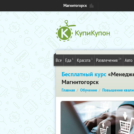
Магнитогорск
6
1
24
Все
Еда
Красота
Развлечения
Авто
Бесплатный курс
«Менеджер
Магнитогорск
Главная
Обучение
Повышение квали