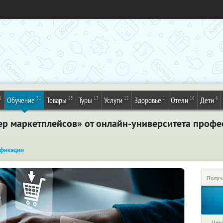
1
31
25
13
12
1
16
6
Обучение
Товары
Туры
Услуги
Здоровье
Отели
Дети
 маркетплейсов» от онлайн-университета профес
фикации
Получ
Цена