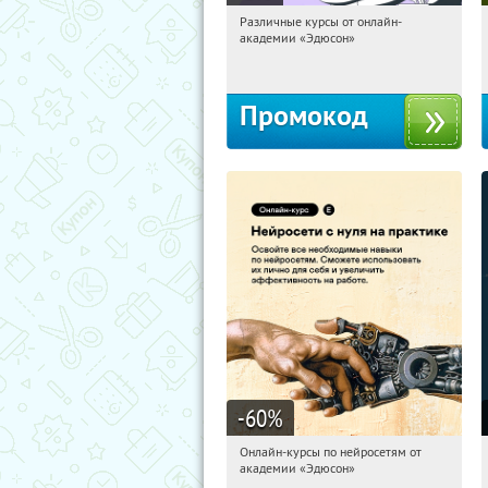
Различные курсы от онлайн-
21:15:05
Получили:
2
академии «Эдюсон»
Россия
Промокод
-60
%
Онлайн-курсы по нейросетям от
21:15:05
Получили:
6
академии «Эдюсон»
Москва