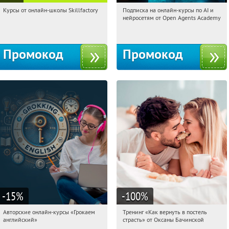
Курсы от онлайн-школы Skillfactory
Подписка на онлайн-курсы по AI и
21:15:05
Получи первым!
21:15:05
Получили:
18
нейросетям от Open Agents Academy
Россия
Россия
Промокод
Промокод
-15
%
-100
%
Авторские онлайн-курсы «Грокаем
Тренинг «Как вернуть в постель
21:15:05
Получили:
4
21:15:05
Получили:
13
английский»
страсть» от Оксаны Бачинской
Россия
Россия