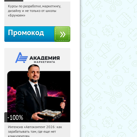
Курсы по разработке, маркетингу,
21:15:05
Получи первым!
дизайну и не только от школы
Россия
«Бруноям»
Промокод
-100
%
Интенсив «Автоконтент 2026: как
21:15:05
Получили:
4
зарабатывать там, где еще нет
Россия
конкурентов»