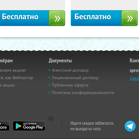
Бесплатно
Бесплатно
тнёрам
Документы
Кон
елаем акцию!
Агентский договор
spro
е, как Вебмастер
Лицензионный договор
Связ
е акции
Публичная оферта
Политика конфиденциальности
Ищите скидки поблизости,
не выходя из чата: