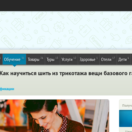
1
31
26
13
12
1
17
6
Обучение
Товары
Туры
Услуги
Здоровье
Отели
Дети
Как научиться шить из трикотажа вещи базового 
фикации
Получ
Цена