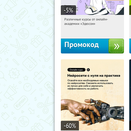
-5
%
Различные курсы от онлайн-
07:05:11
Получили:
2
академии «Эдюсон»
Россия
Промокод
-60
%