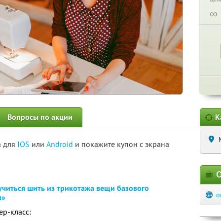
∞
Вопросы по акции
К
а для
IOS
или
Android
и покажите купон с экрана
О
учиться шить из трикотажа вещи базового
o
м»
ер-класс: