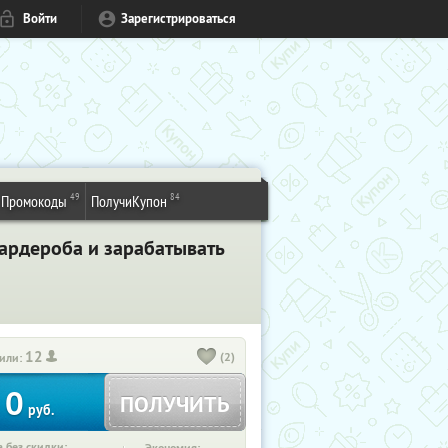
Войти
Зарегистрироваться
49
84
Промокоды
ПолучиКупон
гардероба и зарабатывать
12
(2)
или:
0
ПОЛУЧИТЬ
руб.
 без скидки: