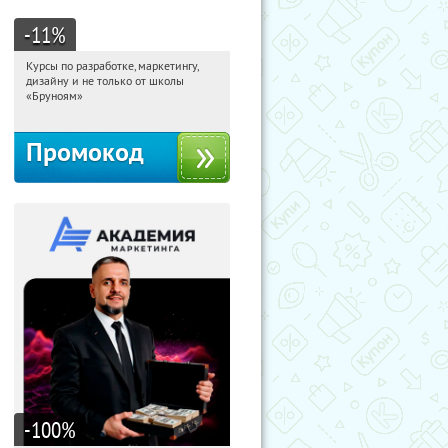
-11
%
Курсы по разработке, маркетингу,
07:05:11
Получи первым!
дизайну и не только от школы
Россия
«Бруноям»
Промокод
-100
%