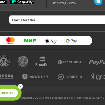
не выходя из чата:
писаться
 www.kupikupon.ru принадлежат OOO «Агентство цифровых решений» ИНН 7705523387, ОГРН