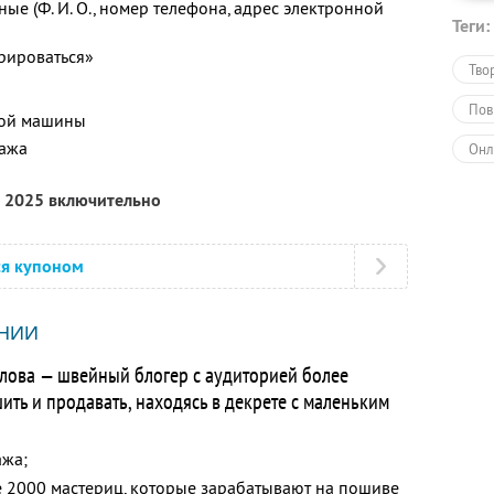
ые (Ф. И. О., номер телефона, адрес электронной
Теги:
рироваться»
Тво
Пов
ной машины
тажа
Онл
Обу
а 2025 включительно
ся купоном
НИИ
лова — швейный блогер с аудиторией более
ть и продавать, находясь в декрете с маленьким
ажа;
е 2000 мастериц, которые зарабатывают на пошиве