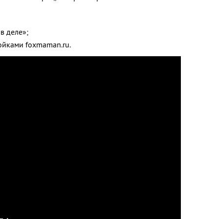
в деле»;
ойками foxmaman.ru.