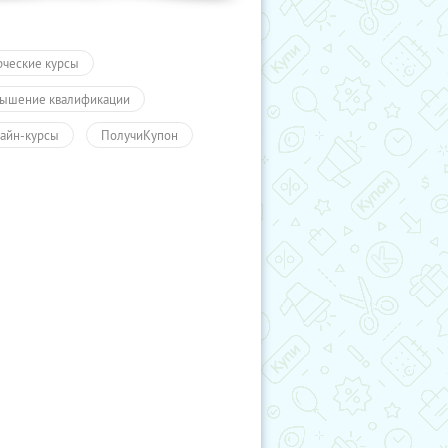
рческие курсы
ышение квалификации
айн-курсы
ПолучиКупон
чение
Обучение