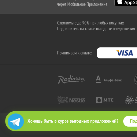
через Мобильное Приложение:
Сэкономьте до 90% при любых покупках
Подпишитесь на самые выгодные предложения
Принимаем к оплате:
Под
Хочешь быть в курсе выгодных предложений?
2010-2026 © КупиКупон. Все права защищены.
Все права на товарный знак "КупиКупон" и на сайт