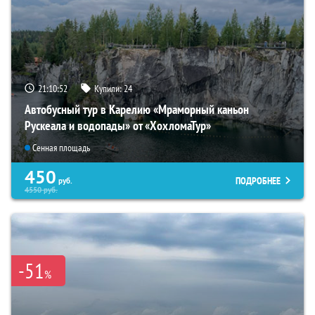
21:10:51
Купили:
24
Автобусный тур в Карелию «Мраморный каньон
Рускеала и водопады» от «ХохломаТур»
Сенная площадь
450
ПОДРОБНЕЕ
руб.
4550
руб.
-51
%