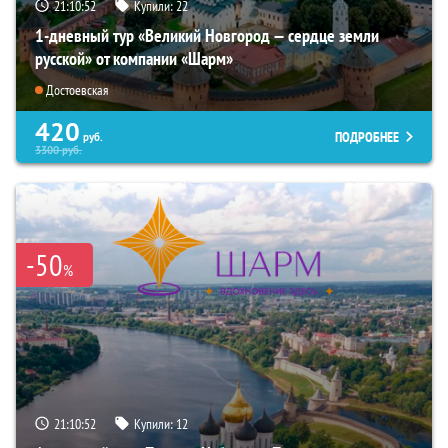
21:10:51
Купили:
22
1-дневный тур «Великий Новгород — сердце земли
русской» от компании «Шарм»
Достоевская
420
ПОДРОБНЕЕ
руб.
3300
руб.
-50
%
21:10:51
Купили:
12