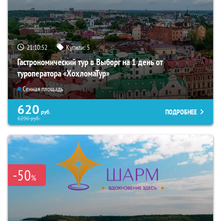
21:10:51
Купили:
5
Гастрономический тур в Выборг на 1 день от
туроператора «ХохломаТур»
Сенная площадь
620
ПОДРОБНЕЕ
руб.
6290
руб.
-50
%