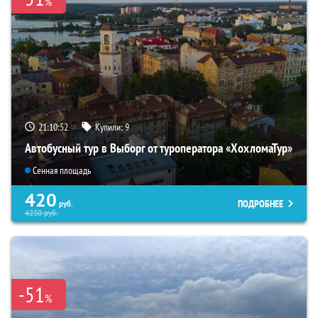
%
21:10:51
Купили:
9
Автобусный тур в Выборг от туроператора «ХохломаТур»
Сенная площадь
420
ПОДРОБНЕЕ
руб.
4230
руб.
-51
%