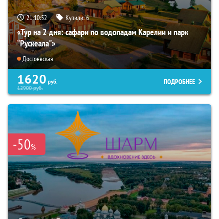
21:10:51
Купили:
6
«Тур на 2 дня: сафари по водопадам Карелии и парк
“Рускеала"»
Достоевская
1620
ПОДРОБНЕЕ
руб.
12900
руб.
-50
%