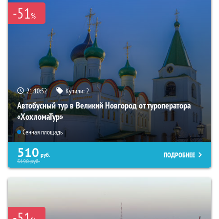
-51
%
21:10:51
Купили:
2
Автобусный тур в Великий Новгород от туроператора
«ХохломаТур»
Сенная площадь
510
ПОДРОБНЕЕ
руб.
5190
руб.
-51