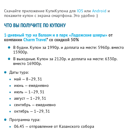
Скачайте приложение КупиКупона для
IOS
или
Android
и
покажите купон с экрана смартфона. Это удобно :)
ЧТО ВЫ ПОЛУЧИТЕ ПО КУПОНУ
1-дневный тур на Валаам и в парк «Ладожские шхеры»
от
компании
Charm Travel
* со скидкой 50%
В будни. Купон за 1990р. и доплата на месте: 5960р. вместо
15900р.
В выходные. Купон за 2120р. и доплата на месте: 6330р.
вместо 16900р.
Даты тура:
май — 8–29, 31
июнь — ежедневно
июль — 1–29, 31
август — 1–29, 31
сентябрь — ежедневно
октябрь — 1–29, 31
Программа тура:
06.45 — отправление от Казанского собора