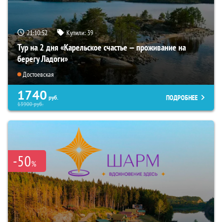
21:10:51
Купили:
39
Тур на 2 дня «Карельское счастье — проживание на
берегу Ладоги»
Достоевская
1740
ПОДРОБНЕЕ
руб.
13900
руб.
-50
%