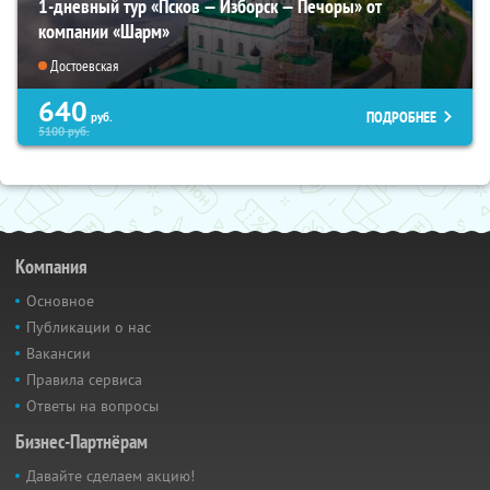
1-дневный тур «Псков — Изборск — Печоры» от
компании «Шарм»
Достоевская
640
ПОДРОБНЕЕ
руб.
5100
руб.
Компания
Основное
Публикации о нас
Вакансии
Правила сервиса
Ответы на вопросы
Бизнес-Партнёрам
Давайте сделаем акцию!