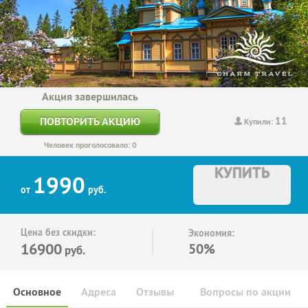
Акция завершилась
11
ПОВТОРИТЬ АКЦИЮ
Купили:
Человек проголосовало: 0
КУПИТЬ
1990
от
руб.
Цена без скидки:
Экономия:
16900
50%
руб.
Основное
Адреса
Отзывы
Вопросы по акции