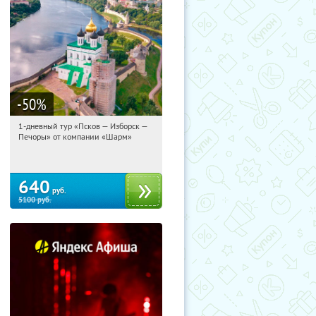
-50
%
1-дневный тур «Псков — Изборск —
22:20:56
Купили:
12
Печоры» от компании «Шарм»
Достоевская
640
руб.
5100
руб.