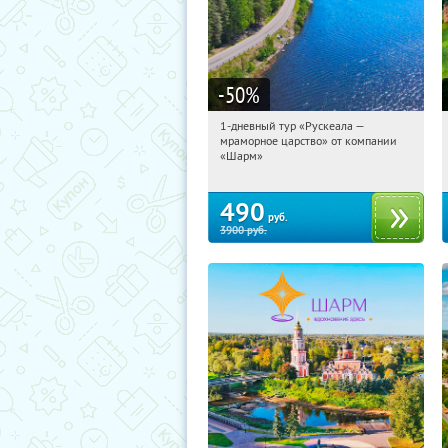
-50
%
1-дневный тур «Рускеала —
22:20:56
Купили:
48
мраморное царство» от компании
Достоевская
«Шарм»
490
руб.
3900
руб.