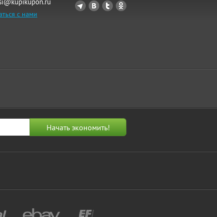
si@kupikupon.ru
аться с нами