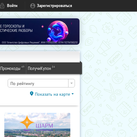
Войти
Зарегистрироваться
49
84
Промокоды
ПолучиКупон
По рейтингу
Показать на карте