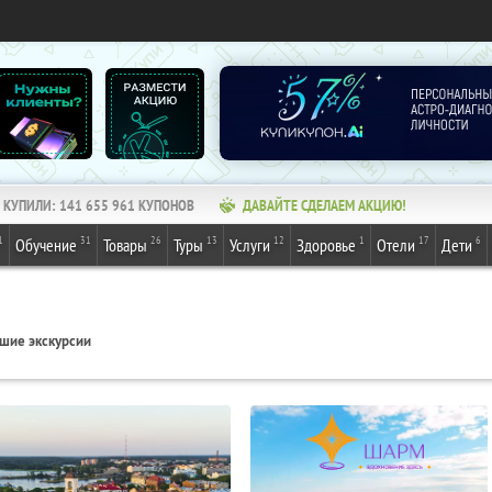
КУПИЛИ:
141 655 961
КУПОНОВ
ДАВАЙТЕ СДЕЛАЕМ АКЦИЮ!
1
31
26
13
12
1
17
6
Обучение
Товары
Туры
Услуги
Здоровье
Отели
Дети
шие экскурсии