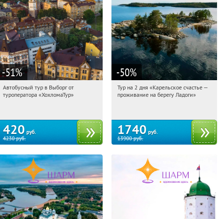
-51
%
-50
%
Автобусный тур в Выборг от
Тур на 2 дня «Карельское счастье —
22:20:56
Купили:
9
22:20:56
Купили:
39
туроператора «ХохломаТур»
проживание на берегу Ладоги»
Сенная площадь
Достоевская
420
1740
руб.
руб.
4230
руб.
13900
руб.