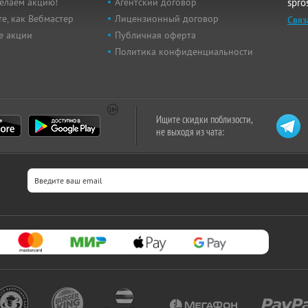
елаем акцию!
Агентский договор
spro
е, как Вебмастер
Лицензионный договор
Связ
е акции
Публичная оферта
Политика конфиденциальности
Ищите скидки поблизости,
не выходя из чата: