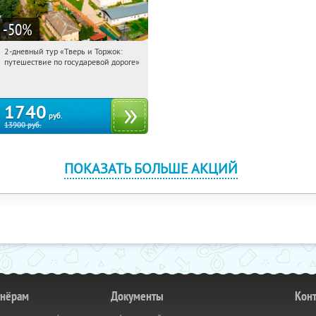
-50
%
2-дневный тур «Тверь и Торжок:
22:20:56
Купили:
30
путешествие по государевой дороге»
Достоевская
1740
руб.
13900
руб.
ПОКАЗАТЬ БОЛЬШЕ АКЦИЙ
тнёрам
Документы
Кон