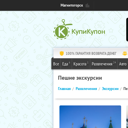
Магнитогорск
100% ГАРАНТИЯ ВОЗВРАТА ДЕНЕГ
6
1
24
Все
Еда
Красота
Развлечения
Авто
Пешие экскурсии
Главная
Развлечения
Экскурсии
Пе