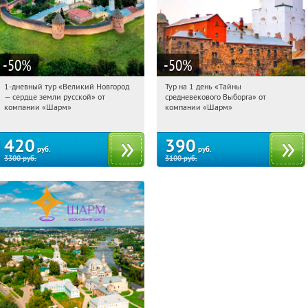
-50
%
-50
%
1-дневный тур «Великий Новгород
Тур на 1 день «Тайны
22:20:56
Купили:
22
22:20:56
Купили:
58
— сердце земли русской» от
средневекового Выборга» от
Достоевская
Достоевская
компании «Шарм»
компании «Шарм»
420
390
руб.
руб.
3300
руб.
3100
руб.