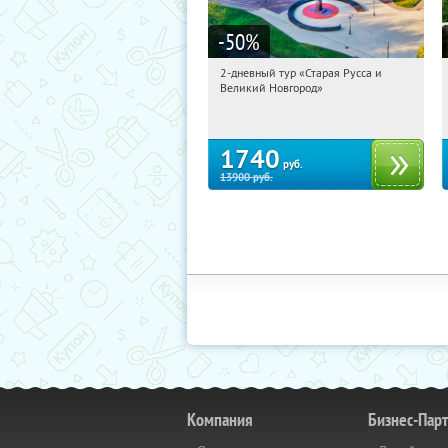
-50
%
2-дневный тур «Старая Русса и
22:20:56
Купили:
8
Великий Новгород»
Достоевская
1740
руб.
13900
руб.
Компания
Бизнес-Пар