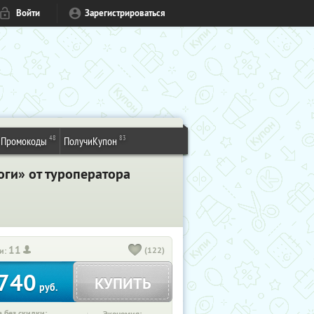
Войти
Зарегистрироваться
48
83
Промокоды
ПолучиКупон
ги» от туроператора
11
(122)
и:
740
КУПИТЬ
руб.
 без скидки: