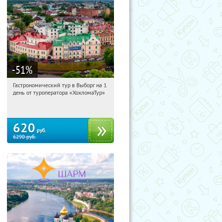
-51
%
Гастрономический тур в Выборг на 1
15:17:42
Купили:
5
день от туроператора «ХохломаТур»
Сенная площадь
620
руб.
6290
руб.