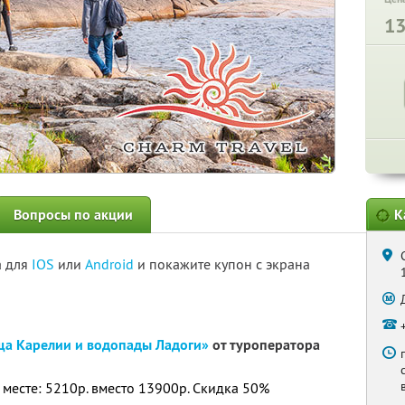
1
Вопросы по акции
К
а для
IOS
или
Android
и покажите купон с экрана
ща Карелии и водопады Ладоги»
от туроператора
 месте: 5210р. вместо 13900р. Скидка 50%