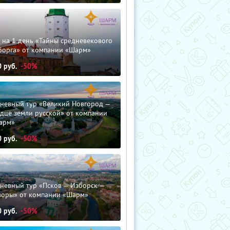
 на 1 день «Тайны средневекового
борга» от компании «Шарм»
0
руб.
-50%
дневный тур «Великий Новгород —
дце земли русской» от компании
арм»
0
руб.
-50%
невный тур «Псков — Изборск —
чоры» от компании «Шарм»
0
руб.
-50%