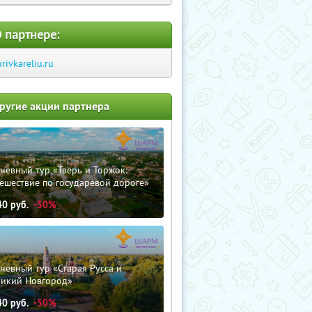
 партнере:
urivkareliu.ru
ругие акции партнера
невный тур «Тверь и Торжок:
ешествие по государевой дороге»
40
руб.
-50%
невный тур «Старая Русса и
ликий Новгород»
40
руб.
-50%