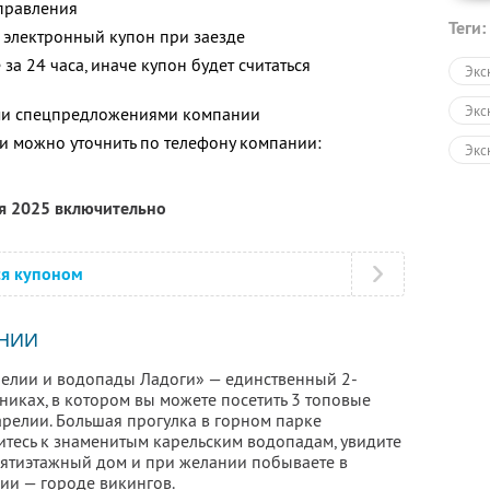
тправления
Теги:
 электронный купон при заезде
за 24 часа, иначе купон будет считаться
Экс
Экс
ими спецпредложениями компании
 можно уточнить по телефону компании:
Экс
Авт
ря 2025 включительно
Пеш
Экс
ся купоном
НИИ
елии и водопады Ладоги» — единственный 2-
никах, в котором вы можете посетить 3 топовые
релии. Большая прогулка в горном парке
витесь к знаменитым карельским водопадам, увидите
пятиэтажный дом и при желании побываете в
ии — городе викингов.