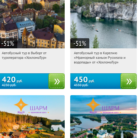
-51
%
-51
%
Автобусный тур в Выборг от
Автобусный тур в Карелию
15:17:42
Купили:
9
15:17:42
Купили:
24
туроператора «ХохломаТур»
«Мраморный каньон Рускеала и
Сенная площадь
Сенная площадь
водопады» от «ХохломаТур»
420
450
руб.
руб.
4230
руб.
4550
руб.