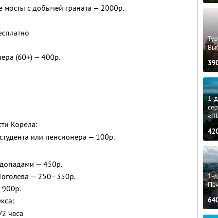
е мосты с добычей граната — 2000р.
есплатно
Тур
Вы
ера (60+) — 400р.
39
1-
сер
«Ш
ти Корела:
42
, студента или пенсионера — 100р.
одопадами — 450р.
1-д
Гоголева — 250–350р.
Пе
 900р.
64
кса:
/2 часа