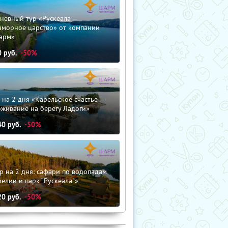
невный тур «Рускеала —
аморное царство» от компании
арм»
0
руб.
-50%
 на 2 дня «Карельское счастье —
оживание на берегу Ладоги»
40
руб.
-50%
р на 2 дня: сафари по водопадам
елии и парк “Рускеала"»
20
руб.
-50%