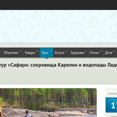
1
31
26
13
12
1
16
6
Обучение
Товары
Туры
Услуги
Здоровье
Отели
Дети
тур «Сафари: сокровища Карелии и водопады Ладо
Купил
1
Цена