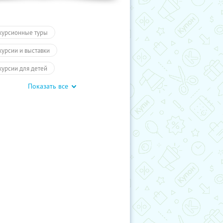
курсионные туры
курсии и выставки
курсии для детей
Показать все
обусные экскурсии
ие экскурсии
Карелия
курсии
Туры