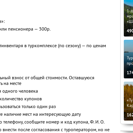
1-д
мр
в»:
«Ш
 или пенсионера — 300р.
49
тинвентаря в туркомплексе (по сезону) — по ценам
Тур
пр
17
ьный взнос от общей стоимости. Оставшуюся
ь на месте
я одного человека
количество купонов
«Ту
Кар
зоваться только один раз
е наличие мест на интересующую дату
16
о телефону, сообщите номер и код купона,
Ф. И. О.
 внести после согласования с туроператором, но не