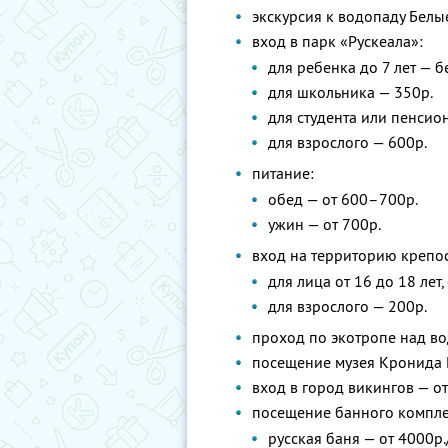
экскурсия к водопаду Белы
вход в парк «Рускеала»:
для ребенка до 7 лет — б
для школьника — 350р.
для студента или пенсион
для взрослого — 600р.
питание:
обед — от 600–700р.
ужин — от 700р.
вход на территорию крепос
для лица от 16 до 18 лет
для взрослого — 200р.
проход по экотропе над в
посещение музея Кронида 
вход в город викингов — от
посещение банного компле
русская баня — от 4000р.