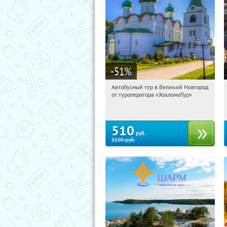
-51
%
Автобусный тур в Великий Новгород
15:17:42
Купили:
2
от туроператора «ХохломаТур»
Сенная площадь
510
руб.
5190
руб.