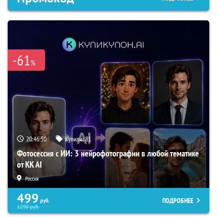
-61
%
20:46:49
Купили:
81
Фотосессия с ИИ: 3 нейрофотографии в любой тематике
от KK AI
Россия
499
ПОДРОБНЕЕ
руб.
1290
руб.