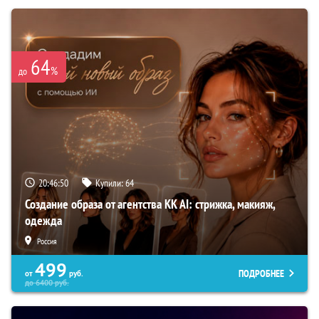
64
%
до
20:46:49
Купили:
64
Создание образа от агентства KK AI: стрижка, макияж,
одежда
Россия
499
ПОДРОБНЕЕ
от
руб.
до
6400
руб.