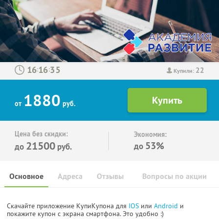
22
:
:
Купили:
1880
от
руб.
Цена без скидки:
Экономия:
21500
53%
до
до
руб.
Основное
Адреса
Отзывы
Вопросы по акции
Скачайте приложение КупиКупона для
IOS
или
Android
и
покажите купон с экрана смартфона. Это удобно :)