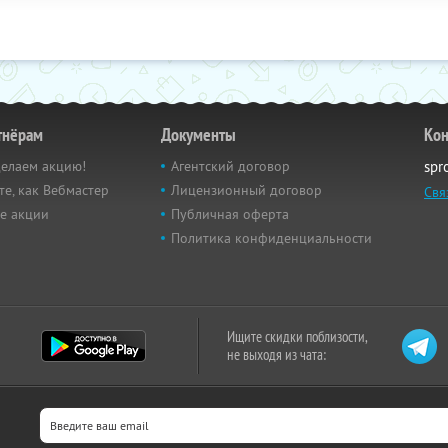
тнёрам
Документы
Кон
делаем акцию!
Агентский договор
spr
те, как Вебмастер
Лицензионный договор
Свя
е акции
Публичная оферта
Политика конфиденциальности
Ищите скидки поблизости,
не выходя из чата: