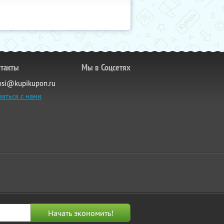
такты
Мы в Соцсетях
osi@kupikupon.ru
заться с нами